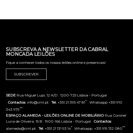
SUBSCREVA A NEWSLETTER DA CABRAL
MONCADA LEILÕES
Fique a conhecer todos os nossos leilões online e presenciais!
SUBSCREVER
SEDE
Rua Miguel Lupi, 12 A/D . 1200-725 Lisboa - Portugal
*
.
Contactos
: info@cml.pt .
Tel.
+351 21 395 47 81
. Whatsapp +351 910
**
343 979
ESPAÇO ALAMEDA - LEILÕES ONLINE DE MOBILIÁRIO
Rua Coronel
Luna de Oliveira, 15 B . 1900-166 Lisboa - Portugal .
Contactos
:
*
**
alameda@cml.pt .
Tel.
+351 21 131 93 14
. Whatsapp. +351 919 132 080