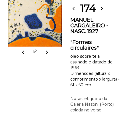
174
chevron_left
chevron_right
MANUEL
CARGALEIRO -
NASC. 1927
"Formes
circulaires"
chevron_left
chevron_right
1/4
óleo sobre tela
assinado e datado de
1963
Dimensões (altura x
comprimento x largura) -
61 x 50 cm
Notas: etiqueta da
Galeria Nasoni (Porto)
colada no verso