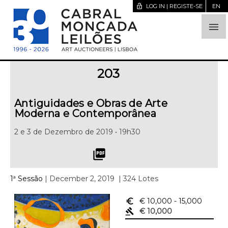
lock_open
LOG IN | REGISTE-SE
EN

203
Antiguidades e Obras de Arte
Moderna e Contemporânea
2 e 3 de Dezembro de 2019 • 19h30
picture_as_pdf
1ª Sessão
| December 2, 2019
| 324 Lotes
euro_symbol
€ 10,000
- 15,000
gavel
€ 10,000