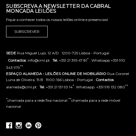
SUBSCREVA A NEWSLETTER DA CABRAL
MONCADA LEILÕES
Fique a conhecer todos os nossos leilões online e presenciais!
SUBSCREVER
SEDE
Rua Miguel Lupi, 12 A/D . 1200-725 Lisboa - Portugal
*
.
Contactos
: info@cml.pt .
Tel.
+351 21 395 47 81
. Whatsapp +351 910
**
343 979
ESPAÇO ALAMEDA - LEILÕES ONLINE DE MOBILIÁRIO
Rua Coronel
Luna de Oliveira, 15 B . 1900-166 Lisboa - Portugal .
Contactos
:
*
**
alameda@cml.pt .
Tel.
+351 21 131 93 14
. Whatsapp. +351 919 132 080
*
**
chamada para a rede fixa nacional
chamada para a rede móvel
nacional