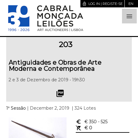
lock_open
LOG IN | REGISTE-SE
EN

203
Antiguidades e Obras de Arte
Moderna e Contemporânea
2 e 3 de Dezembro de 2019 • 19h30
picture_as_pdf
1ª Sessão
| December 2, 2019
| 324 Lotes
euro_symbol
€ 350
- 525
remove_shopping_cart
€ 0