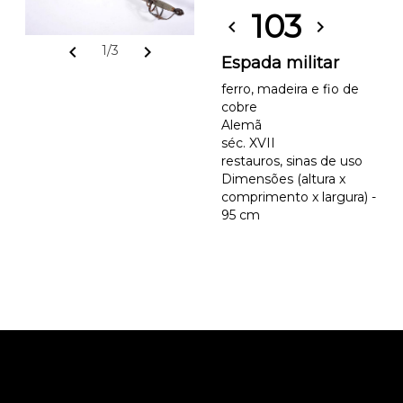
103
chevron_left
chevron_right
chevron_left
chevron_right
1/3
Espada militar
ferro, madeira e fio de
cobre
Alemã
séc. XVII
restauros, sinas de uso
Dimensões (altura x
comprimento x largura) -
95 cm