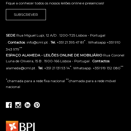
Fique a conhecer todos os nossos leilões online e presenciais!
SUBSCREVER
SEDE
Rua Miguel Lupi, 12 A/D . 1200-725 Lisboa - Portugal
*
.
Contactos
: info@cml.pt .
Tel.
+351 21 395 47 81
. Whatsapp +351 910
**
343 979
ESPAÇO ALAMEDA - LEILÕES ONLINE DE MOBILIÁRIO
Rua Coronel
Luna de Oliveira, 15 B . 1900-166 Lisboa - Portugal .
Contactos
:
*
**
alameda@cml.pt .
Tel.
+351 21 131 93 14
. Whatsapp. +351 919 132 080
*
**
chamada para a rede fixa nacional
chamada para a rede móvel
nacional