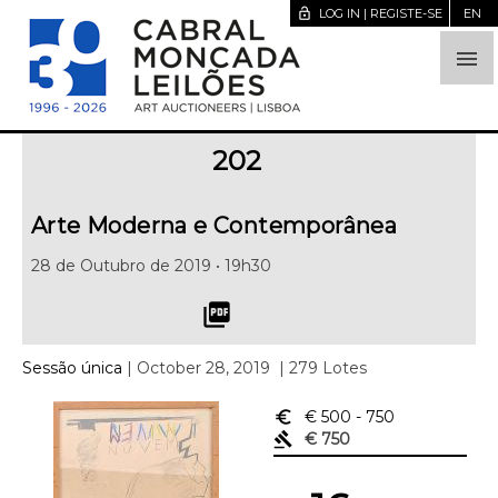
lock_open
LOG IN | REGISTE-SE
EN

202
Arte Moderna e Contemporânea
28 de Outubro de 2019 • 19h30
picture_as_pdf
Sessão única
| October 28, 2019
| 279 Lotes
euro_symbol
€ 500
- 750
gavel
€ 750