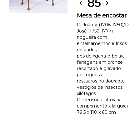
85
chevron_left
chevron_right
Mesa de encostar
D. João V (1706-1750)/D.
José (1750-1777)
nogueira com
entalhamentos e frisos
dourados
pés de «garra-e-bola»,
ferragens em bronze
recortado e gravado
portuguesa
restauros no dourado,
vestígios de insectos
xilófagos
Dimensões (altura x
comprimento x largura) -
79,5 x 110 x 60 cm