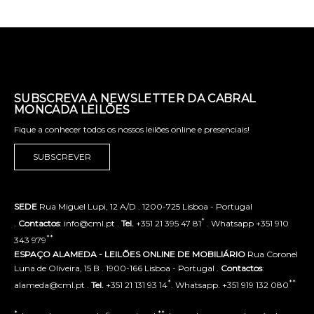
SUBSCREVA A NEWSLETTER DA CABRAL
MONCADA LEILÕES
Fique a conhecer todos os nossos leilões online e presenciais!
SUBSCREVER
SEDE
Rua Miguel Lupi, 12 A/D . 1200-725 Lisboa - Portugal
*
.
Contactos
: info@cml.pt .
Tel.
+351 21 395 47 81
. Whatsapp +351 910
**
343 979
ESPAÇO ALAMEDA - LEILÕES ONLINE DE MOBILIÁRIO
Rua Coronel
Luna de Oliveira, 15 B . 1900-166 Lisboa - Portugal .
Contactos
:
*
**
alameda@cml.pt .
Tel.
+351 21 131 93 14
. Whatsapp. +351 919 132 080
*
**