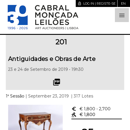
lock_open
LOG IN | REGISTE-SE
EN

201
Antiguidades e Obras de Arte
23 e 24 de Setembro de 2019 • 19h30
picture_as_pdf
1ª Sessão
| September 23, 2019
| 317 Lotes
euro_symbol
€ 1,800
- 2,700
gavel
€ 1,800