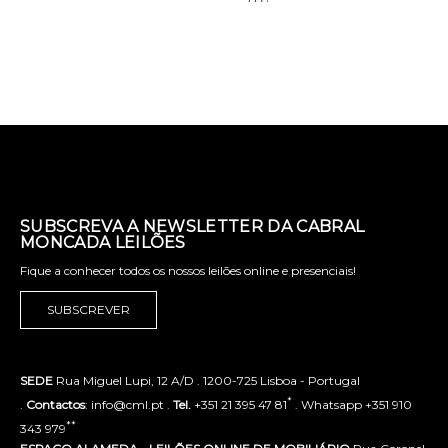
SUBSCREVA A NEWSLETTER DA CABRAL
MONCADA LEILÕES
Fique a conhecer todos os nossos leilões online e presenciais!
SUBSCREVER
SEDE
Rua Miguel Lupi, 12 A/D . 1200-725 Lisboa - Portugal
*
.
Contactos
: info@cml.pt .
Tel.
+351 21 395 47 81
. Whatsapp +351 910
**
343 979