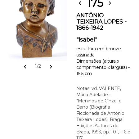
175
chevron_left
chevron_right
ANTÓNIO
TEIXEIRA LOPES -
1866-1942
"Isabel"
escultura em bronze
assinada
Dimensões (altura x
chevron_left
chevron_right
1/2
comprimento x largura) -
15,5 cm
Notas: vd. VALENTE,
Maria Adelaide -
"Meninos de Cinzel e
Barro (Biografia
Ficcionada de António
Teixeira Lopes). Braga:
Edições Autores de
Braga, 1993, pp. 101, 116 e
117.