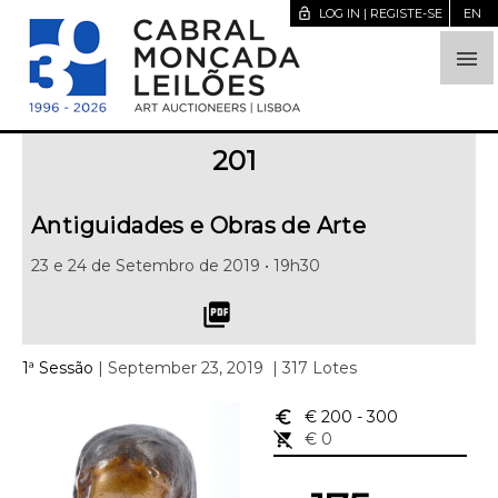
lock_open
LOG IN | REGISTE-SE
EN

201
Antiguidades e Obras de Arte
23 e 24 de Setembro de 2019 • 19h30
picture_as_pdf
1ª Sessão
| September 23, 2019
| 317 Lotes
euro_symbol
€ 200
- 300
remove_shopping_cart
€ 0