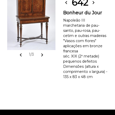
642
chevron_left
chevron_right
Bonheur du Jour
Napoleão III
marchetaria de pau-
santo, pau-rosa, pau-
cetim e outras madeiras
"Vasos com flores"
aplicações em bronze
francesa
chevron_left
chevron_right
1/3
séc. XIX (2ª metade)
pequenos defeitos
Dimensões (altura x
comprimento x largura) -
135 x 83 x 48 cm