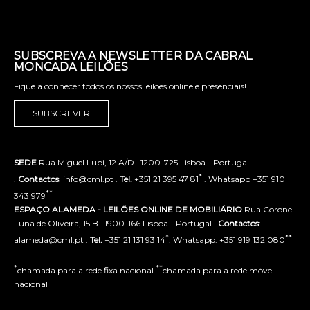
SUBSCREVA A NEWSLETTER DA CABRAL
MONCADA LEILÕES
Fique a conhecer todos os nossos leilões online e presenciais!
SUBSCREVER
SEDE
Rua Miguel Lupi, 12 A/D . 1200-725 Lisboa - Portugal
*
.
Contactos
: info@cml.pt .
Tel.
+351 21 395 47 81
. Whatsapp +351 910
**
343 979
ESPAÇO ALAMEDA - LEILÕES ONLINE DE MOBILIÁRIO
Rua Coronel
Luna de Oliveira, 15 B . 1900-166 Lisboa - Portugal .
Contactos
:
*
**
alameda@cml.pt .
Tel.
+351 21 131 93 14
. Whatsapp. +351 919 132 080
*
**
chamada para a rede fixa nacional
chamada para a rede móvel
nacional