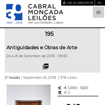
lock_open
LOG IN | REGISTE-SE
EN

195
Antiguidades e Obras de Arte
24 e 25 de Setembro de 2018 • 19h30
picture_as_pdf
2ª Sessão
| September 25, 2018
| 378 Lotes
euro_symbol
€ 1,000
- 1,500
remove_shopping_cart
€ 0