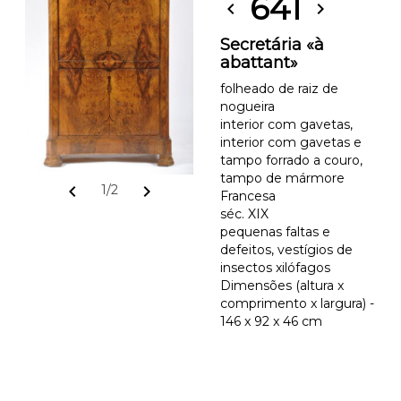
641
chevron_left
chevron_right
Secretária «à
abattant»
folheado de raiz de
nogueira
interior com gavetas,
interior com gavetas e
tampo forrado a couro,
tampo de mármore
chevron_left
chevron_right
1/2
Francesa
séc. XIX
pequenas faltas e
defeitos, vestígios de
insectos xilófagos
Dimensões (altura x
comprimento x largura) -
146 x 92 x 46 cm