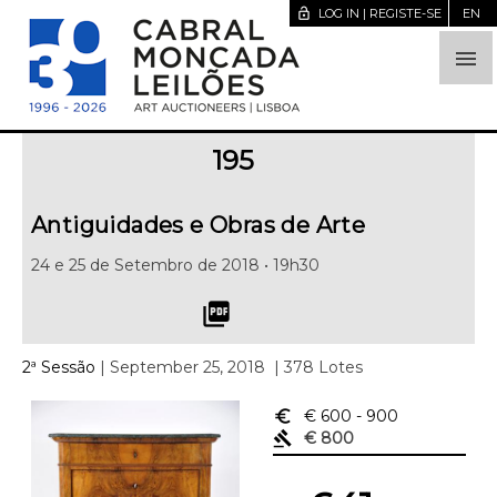
lock_open
LOG IN | REGISTE-SE
EN

195
Antiguidades e Obras de Arte
24 e 25 de Setembro de 2018 • 19h30
picture_as_pdf
2ª Sessão
| September 25, 2018
| 378 Lotes
euro_symbol
€ 600
- 900
gavel
€ 800