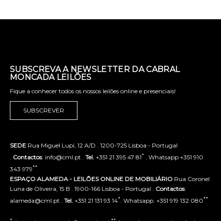
SUBSCREVA A NEWSLETTER DA CABRAL
MONCADA LEILÕES
Fique a conhecer todos os nossos leilões online e presenciais!
SUBSCREVER
SEDE
Rua Miguel Lupi, 12 A/D . 1200-725 Lisboa - Portugal
*
.
Contactos
: info@cml.pt .
Tel.
+351 21 395 47 81
. Whatsapp +351 910
**
343 979
ESPAÇO ALAMEDA - LEILÕES ONLINE DE MOBILIÁRIO
Rua Coronel
Luna de Oliveira, 15 B . 1900-166 Lisboa - Portugal .
Contactos
:
*
**
alameda@cml.pt .
Tel.
+351 21 131 93 14
. Whatsapp. +351 919 132 080
*
**