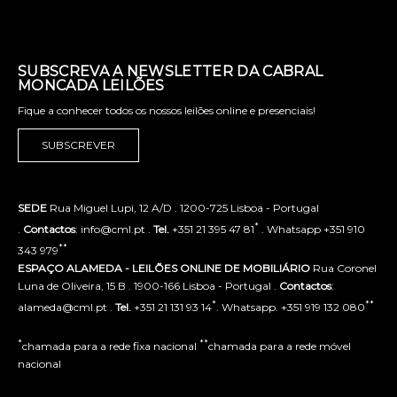
SUBSCREVA A NEWSLETTER DA CABRAL
MONCADA LEILÕES
Fique a conhecer todos os nossos leilões online e presenciais!
SUBSCREVER
SEDE
Rua Miguel Lupi, 12 A/D . 1200-725 Lisboa - Portugal
*
.
Contactos
: info@cml.pt .
Tel.
+351 21 395 47 81
. Whatsapp +351 910
**
343 979
ESPAÇO ALAMEDA - LEILÕES ONLINE DE MOBILIÁRIO
Rua Coronel
Luna de Oliveira, 15 B . 1900-166 Lisboa - Portugal .
Contactos
:
*
**
alameda@cml.pt .
Tel.
+351 21 131 93 14
. Whatsapp. +351 919 132 080
*
**
chamada para a rede fixa nacional
chamada para a rede móvel
nacional