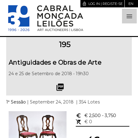
lock_open
LOG IN | REGISTE-SE
EN

195
Antiguidades e Obras de Arte
24 e 25 de Setembro de 2018 • 19h30
picture_as_pdf
1ª Sessão
| September 24, 2018
| 354 Lotes
euro_symbol
€ 2,500
- 3,750
remove_shopping_cart
€ 0