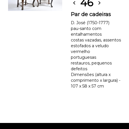
46
chevron_left
chevron_right
Par de cadeiras
D. José (1750-1777)
pau-santo com
entalhamentos
costas vazadas, assentos
estofados a veludo
vermelho
portuguesas
restauros, pequenos
defeitos
Dimensões (altura x
comprimento x largura) -
107 x 58 x 57 cm