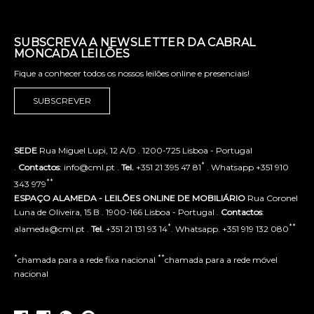
SUBSCREVA A NEWSLETTER DA CABRAL
MONCADA LEILÕES
Fique a conhecer todos os nossos leilões online e presenciais!
SUBSCREVER
SEDE
Rua Miguel Lupi, 12 A/D . 1200-725 Lisboa - Portugal
*
.
Contactos
: info@cml.pt .
Tel.
+351 21 395 47 81
. Whatsapp +351 910
**
343 979
ESPAÇO ALAMEDA - LEILÕES ONLINE DE MOBILIÁRIO
Rua Coronel
Luna de Oliveira, 15 B . 1900-166 Lisboa - Portugal .
Contactos
:
*
**
alameda@cml.pt .
Tel.
+351 21 131 93 14
. Whatsapp. +351 919 132 080
*
**
chamada para a rede fixa nacional
chamada para a rede móvel
nacional