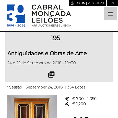
lock_open
LOG IN | REGISTE-SE
EN

195
Antiguidades e Obras de Arte
24 e 25 de Setembro de 2018 • 19h30
picture_as_pdf
1ª Sessão
| September 24, 2018
| 354 Lotes
euro_symbol
€ 700
- 1,050
gavel
€ 1,200