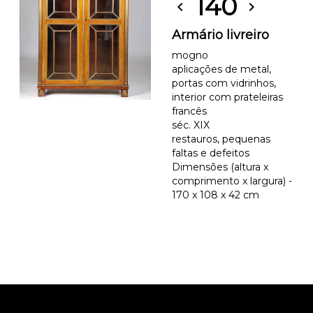
140
chevron_left
chevron_right
Armário livreiro
mogno
aplicações de metal,
portas com vidrinhos,
interior com prateleiras
francês
séc. XIX
restauros, pequenas
faltas e defeitos
Dimensões (altura x
comprimento x largura) -
170 x 108 x 42 cm