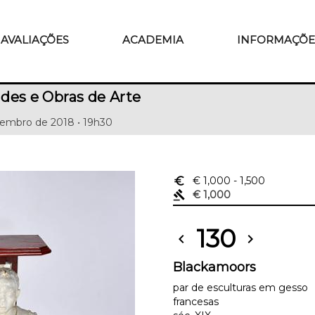
AVALIAÇÕES
ACADEMIA
INFORMAÇÕE
des e Obras de Arte
tembro de 2018 • 19h30
euro_symbol
€ 1,000
- 1,500
gavel
€ 1,000
130
chevron_left
chevron_right
Blackamoors
par de esculturas em gesso
francesas