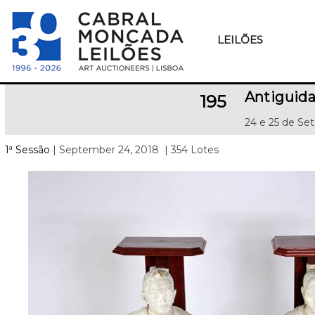
LEILÕES
Antiguida
195
24 e 25 de Se
1ª Sessão
| September 24, 2018
| 354 Lotes