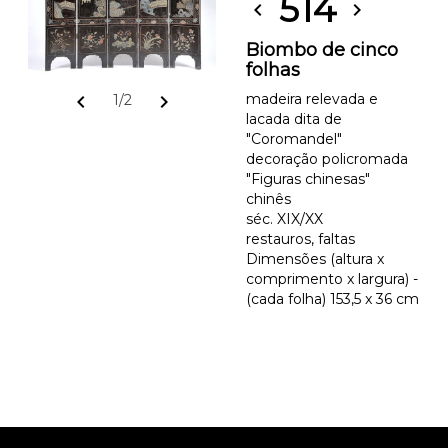
514
chevron_left
chevron_right
Biombo de cinco
folhas
madeira relevada e
chevron_left
chevron_right
1/2
lacada dita de
"Coromandel"
decoração policromada
"Figuras chinesas"
chinês
séc. XIX/XX
restauros, faltas
Dimensões (altura x
comprimento x largura) -
(cada folha) 153,5 x 36 cm