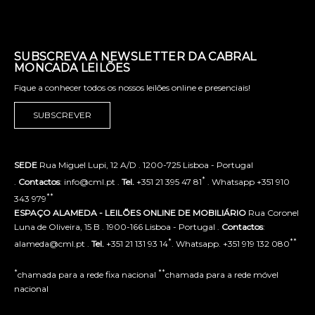
SUBSCREVA A NEWSLETTER DA CABRAL
MONCADA LEILÕES
Fique a conhecer todos os nossos leilões online e presenciais!
SUBSCREVER
SEDE
Rua Miguel Lupi, 12 A/D . 1200-725 Lisboa - Portugal
*
.
Contactos
: info@cml.pt .
Tel.
+351 21 395 47 81
. Whatsapp +351 910
**
343 979
ESPAÇO ALAMEDA - LEILÕES ONLINE DE MOBILIÁRIO
Rua Coronel
Luna de Oliveira, 15 B . 1900-166 Lisboa - Portugal .
Contactos
:
*
**
alameda@cml.pt .
Tel.
+351 21 131 93 14
. Whatsapp. +351 919 132 080
*
**
chamada para a rede fixa nacional
chamada para a rede móvel
nacional