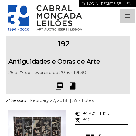
lock_open
LOG IN | REGISTE-SE
EN

192
Antiguidades e Obras de Arte
26 e 27 de Fevereiro de 2018 • 19h30
picture_as_pdf
book
2ª Sessão
| February 27, 2018
| 397 Lotes
euro_symbol
€ 750
- 1,125
remove_shopping_cart
€ 0