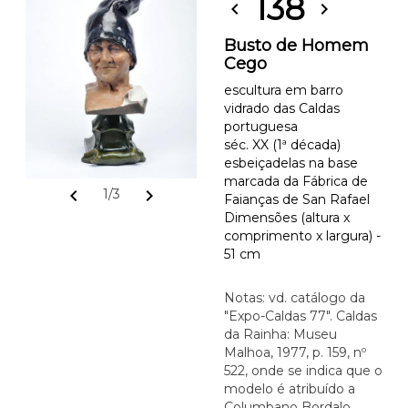
138
chevron_left
chevron_right
Busto de Homem
Cego
escultura em barro
vidrado das Caldas
portuguesa
séc. XX (1ª década)
esbeiçadelas na base
marcada da Fábrica de
chevron_left
chevron_right
1/3
Faianças de San Rafael
Dimensões (altura x
comprimento x largura) -
51 cm
Notas: vd. catálogo da
"Expo-Caldas 77". Caldas
da Rainha: Museu
Malhoa, 1977, p. 159, nº
522, onde se indica que o
modelo é atribuído a
Columbano Bordalo