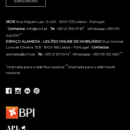
SUBSCREVER
SEDE
Rua Miguel Lupi, 12 A/D . 1200-725 Lisboa - Portugal
*
.
Contactos
: info@cml.pt .
Tel.
+351 21 395 47 81
. Whatsapp +351 910
**
343 979
ESPAÇO ALAMEDA - LEILÕES ONLINE DE MOBILIÁRIO
Rua Coronel
Luna de Oliveira, 15 B . 1900-166 Lisboa - Portugal .
Contactos
:
*
**
alameda@cml.pt .
Tel.
+351 21 131 93 14
. Whatsapp. +351 919 132 080
*
**
chamada para a rede fixa nacional
chamada para a rede móvel
nacional