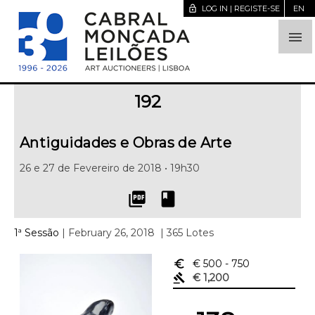
lock_open
LOG IN | REGISTE-SE
EN

192
Antiguidades e Obras de Arte
26 e 27 de Fevereiro de 2018 • 19h30
picture_as_pdf
book
1ª Sessão
| February 26, 2018
| 365 Lotes
euro_symbol
€ 500
- 750
gavel
€ 1,200