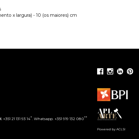
s
nto x largura) - 10 (os maiores) cm
*
**
l.
+351 21 131 93 14
. Whatsapp. +351 919 132 080
Powered by ACLSI