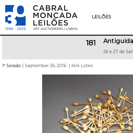
LEILÕES
Antiguida
181
26 e 27 de Se
1ª Sessão
| September 26, 2016
| 404 Lotes