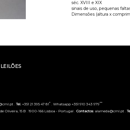
séc. XVIII e XIX
sinais de uso, pequenas falta
Dimensões (altura x comprime
LEILÕES
*
**
o@cml.pt .
Tel.
+351 21 395 47 81
. Whatsapp +351 910 343 979
 Oliveira, 15 B . 1900-166 Lisboa - Portugal .
Contactos
: alameda@cml.pt .
Te