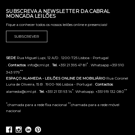
SUBSCREVA A NEWSLETTER DA CABRAL
MONCADA LEILÕES
Fique a conhecer todos os nossos leilões online e presenciais!
SUBSCREVER
SEDE
Rua Miguel Lupi, 12 A/D . 1200-725 Lisboa - Portugal
*
.
Contactos
: info@cml.pt .
Tel.
+351 21 395 47 81
. Whatsapp +351 910
**
343 979
ESPAÇO ALAMEDA - LEILÕES ONLINE DE MOBILIÁRIO
Rua Coronel
Luna de Oliveira, 15 B . 1900-166 Lisboa - Portugal .
Contactos
:
*
**
alameda@cml.pt .
Tel.
+351 21 131 93 14
. Whatsapp. +351 919 132 080
*
**
chamada para a rede fixa nacional
chamada para a rede móvel
nacional