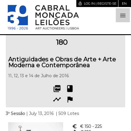
lock_open
LOG IN | REGISTE-SE
EN

180
Antiguidades e Obras de Arte + Arte
Moderna e Contemporânea
11, 12, 13 e 14 de Julho de 2016
picture_as_pdf
book
timeline
flag
3ª Sessão
| July 13, 2016
| 509 Lotes
euro_symbol
€ 150
- 225