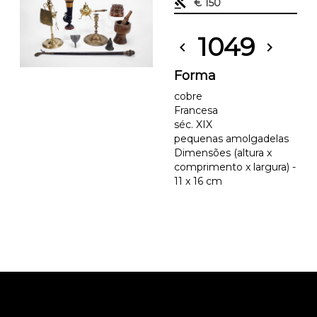
gavel
€ 150
1049
chevron_left
chevron_right
Forma
cobre
Francesa
séc. XIX
pequenas amolgadelas
Dimensões (altura x
comprimento x largura) -
11 x 16 cm