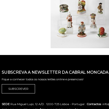
SUBSCREVA A NEWSLETTER DA CABRAL MONCADA 
Fique a conhecer todos os nossos leilões online e presenciais!
SUBSCREVER
SEDE
Rua Miguel Lupi, 12 A/D . 1200-725 Lisboa - Portugal .
Contactos
: inf