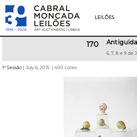
LEILÕES
Antiguida
170
6, 7, 8 e 9 de 
1ª Sessão
| July 6, 2015
| 400 Lotes