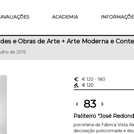
AVALIAÇÕES
ACADEMIA
INFORMAÇÕE
des e Obras de Arte + Arte Moderna e Con
Julho de 2015
euro_symbol
€ 120
- 180
gavel
€ 120
83
chevron_left
chevron_right
Paliteiro "José Redon
porcelana da Fábrica Vista A
decoração policromada e do