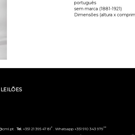
português
sem marca (1881-1921)
Dimensões (altura x comprime
LEILÕES
*
**
o@cml.pt .
Tel.
+351 21 395 47 81
. Whatsapp +351 910 343 979