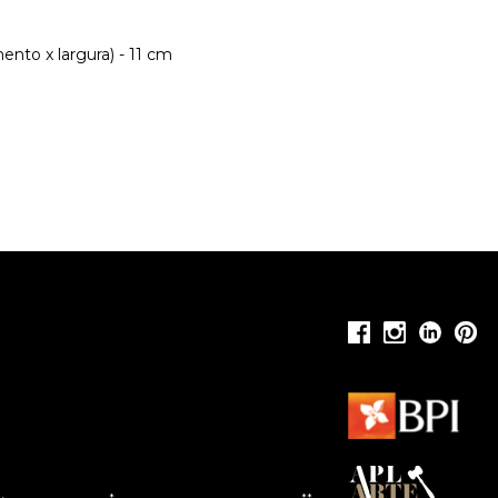
nto x largura) - 11 cm
*
**