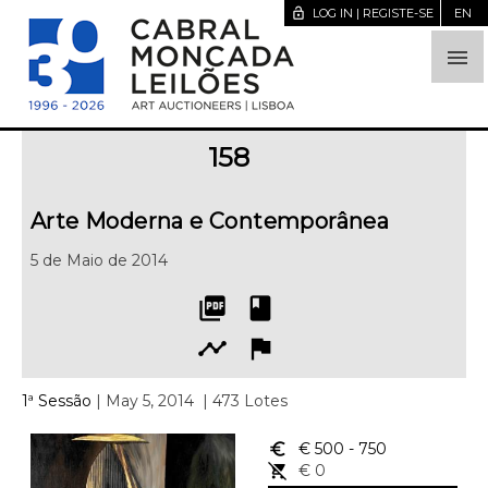
lock_open
LOG IN | REGISTE-SE
EN

158
Arte Moderna e Contemporânea
5 de Maio de 2014
picture_as_pdf
book
timeline
flag
1ª Sessão
| May 5, 2014
| 473 Lotes
euro_symbol
€ 500
- 750
remove_shopping_cart
€ 0