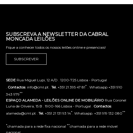
SUBSCREVA A NEWSLETTER DA CABRAL
MONCADA LEILÕES
Fique a conhecer todos os nossos leilões online e presenciais!
SUBSCREVER
SEDE
Rua Miguel Lupi, 12 A/D . 1200-725 Lisboa - Portugal
*
.
Contactos
: info@cml.pt .
Tel.
+351 21 395 47 81
. Whatsapp +351 910
**
343 979
ESPAÇO ALAMEDA - LEILÕES ONLINE DE MOBILIÁRIO
Rua Coronel
Luna de Oliveira, 15 B . 1900-166 Lisboa - Portugal .
Contactos
:
*
**
alameda@cml.pt .
Tel.
+351 21 131 93 14
. Whatsapp. +351 919 132 080
*
**
chamada para a rede fixa nacional
chamada para a rede móvel
nacional