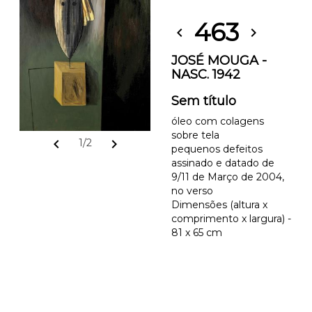
463
chevron_left
chevron_right
JOSÉ MOUGA -
NASC. 1942
Sem título
óleo com colagens
sobre tela
chevron_left
chevron_right
1/2
pequenos defeitos
assinado e datado de
9/11 de Março de 2004,
no verso
Dimensões (altura x
comprimento x largura) -
81 x 65 cm