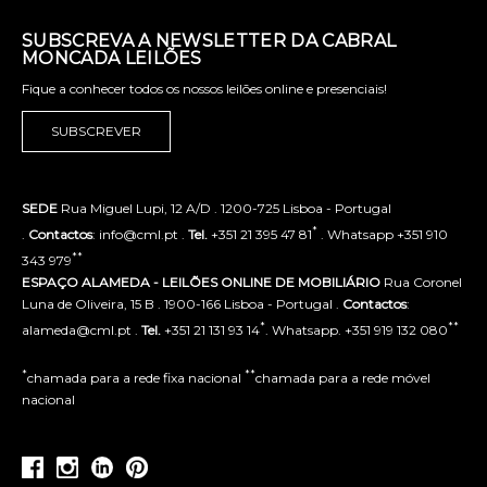
SUBSCREVA A NEWSLETTER DA CABRAL
MONCADA LEILÕES
Fique a conhecer todos os nossos leilões online e presenciais!
SUBSCREVER
SEDE
Rua Miguel Lupi, 12 A/D . 1200-725 Lisboa - Portugal
*
.
Contactos
: info@cml.pt .
Tel.
+351 21 395 47 81
. Whatsapp +351 910
**
343 979
ESPAÇO ALAMEDA - LEILÕES ONLINE DE MOBILIÁRIO
Rua Coronel
Luna de Oliveira, 15 B . 1900-166 Lisboa - Portugal .
Contactos
:
*
**
alameda@cml.pt .
Tel.
+351 21 131 93 14
. Whatsapp. +351 919 132 080
*
**
chamada para a rede fixa nacional
chamada para a rede móvel
nacional