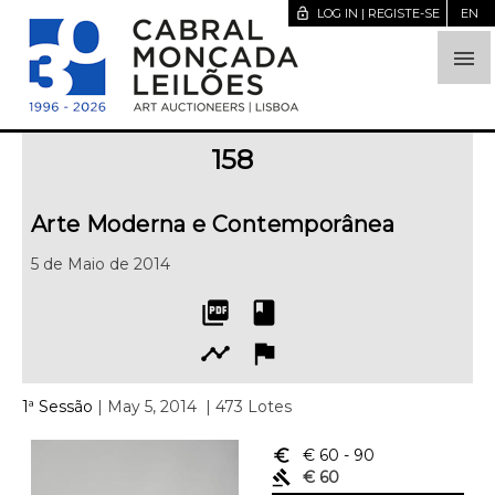
lock_open
LOG IN | REGISTE-SE
EN

158
Arte Moderna e Contemporânea
5 de Maio de 2014
picture_as_pdf
book
timeline
flag
1ª Sessão
| May 5, 2014
| 473 Lotes
euro_symbol
€ 60
- 90
gavel
€ 60