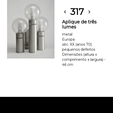
317
chevron_left
chevron_right
Aplique de três
lumes
metal
Europa
séc. XX (anos 70)
pequenos defeitos
Dimensões (altura x
comprimento x largura) -
46 cm