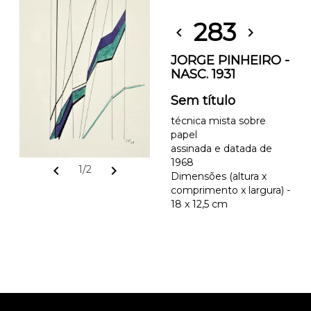
283
chevron_left
chevron_right
JORGE PINHEIRO -
NASC. 1931
Sem título
técnica mista sobre
papel
assinada e datada de
1968
chevron_left
chevron_right
1/2
Dimensões (altura x
comprimento x largura) -
18 x 12,5 cm