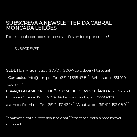
SUBSCREVA A NEWSLETTER DA CABRAL
MONCADA LEILÕES
Fique a conhecer todos os nossos leilões online e presenciais!
SUBSCREVER
SEDE
Rua Miguel Lupi, 12 A/D . 1200-725 Lisboa - Portugal
*
.
Contactos
: info@cml.pt .
Tel.
+351 21 395 47 81
. Whatsapp +351 910
**
343 979
ESPAÇO ALAMEDA - LEILÕES ONLINE DE MOBILIÁRIO
Rua Coronel
Luna de Oliveira, 15 B . 1900-166 Lisboa - Portugal .
Contactos
:
*
**
alameda@cml.pt .
Tel.
+351 21 131 93 14
. Whatsapp. +351 919 132 080
*
**
chamada para a rede fixa nacional
chamada para a rede móvel
nacional