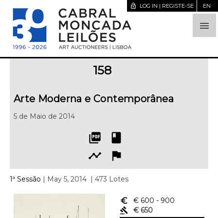
lock_open
LOG IN | REGISTE-SE
EN

158
Arte Moderna e Contemporânea
5 de Maio de 2014
picture_as_pdf
book
timeline
flag
1ª Sessão
| May 5, 2014
| 473 Lotes
euro_symbol
€ 600
- 900
gavel
€ 650