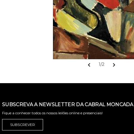
chevron_left
chevron_right
1/2
SUBSCREVA A NEWSLETTER DA CABRAL MONCADA 
Fique a conhecer todos os nossos leilões online e presenciais!
SUBSCREVER