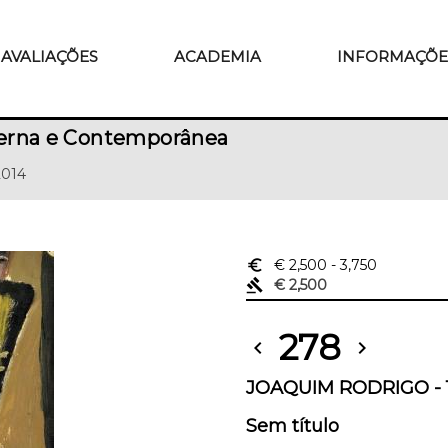
AVALIAÇÕES
ACADEMIA
INFORMAÇÕE
erna e Contemporânea
2014
euro_symbol
€ 2,500
- 3,750
gavel
€ 2,500
278
chevron_left
chevron_right
JOAQUIM RODRIGO - 1
Sem título