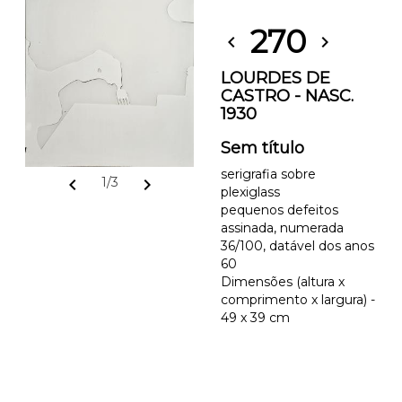
270
chevron_left
chevron_right
LOURDES DE
CASTRO - NASC.
1930
Sem título
serigrafia sobre
chevron_left
chevron_right
1/3
plexiglass
pequenos defeitos
assinada, numerada
36/100, datável dos anos
60
Dimensões (altura x
comprimento x largura) -
49 x 39 cm