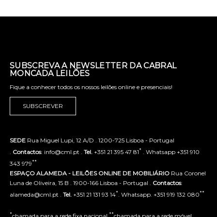
SUBSCREVA A NEWSLETTER DA CABRAL
MONCADA LEILÕES
Fique a conhecer todos os nossos leilões online e presenciais!
SUBSCREVER
SEDE
Rua Miguel Lupi, 12 A/D . 1200-725 Lisboa - Portugal
*
.
Contactos
: info@cml.pt .
Tel.
+351 21 395 47 81
. Whatsapp +351 910
**
343 979
ESPAÇO ALAMEDA - LEILÕES ONLINE DE MOBILIÁRIO
Rua Coronel
Luna de Oliveira, 15 B . 1900-166 Lisboa - Portugal .
Contactos
:
*
**
alameda@cml.pt .
Tel.
+351 21 131 93 14
. Whatsapp. +351 919 132 080
*
**
chamada para a rede fixa nacional
chamada para a rede móvel