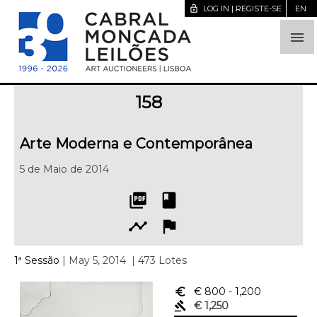
lock_open
LOG IN | REGISTE-SE
EN

158
Arte Moderna e Contemporânea
5 de Maio de 2014
picture_as_pdf
book
timeline
flag
1ª Sessão
| May 5, 2014
| 473 Lotes
euro_symbol
€ 800
- 1,200
gavel
€ 1,250