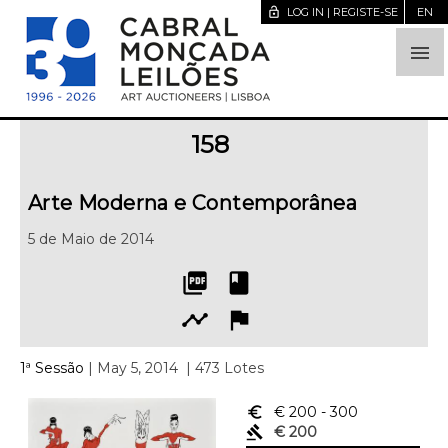
lock_open
LOG IN | REGISTE-SE
EN

158
Arte Moderna e Contemporânea
5 de Maio de 2014
picture_as_pdf
book
timeline
flag
1ª Sessão
| May 5, 2014
| 473 Lotes
euro_symbol
€ 200
- 300
gavel
€ 200