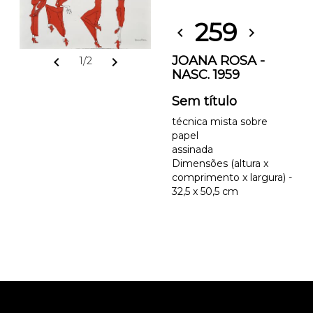
259
chevron_left
chevron_right
JOANA ROSA -
chevron_left
chevron_right
1/2
NASC. 1959
Sem título
técnica mista sobre
papel
assinada
Dimensões (altura x
comprimento x largura) -
32,5 x 50,5 cm