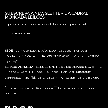
SUBSCREVA A NEWSLETTER DA CABRAL
MONCADA LEILÕES
Fique a conhecer todos os nossos leilões online e presenciais!
SUBSCREVER
SEDE
Rua Miguel Lupi, 12 A/D . 1200-725 Lisboa - Portugal
*
.
Contactos
: info@cml.pt .
Tel.
+351 21 395 47 81
. Whatsapp +351 910
**
343 979
ESPAÇO ALAMEDA - LEILÕES ONLINE DE MOBILIÁRIO
Rua Coronel
Luna de Oliveira, 15 B . 1900-166 Lisboa - Portugal .
Contactos
:
*
**
alameda@cml.pt .
Tel.
+351 21 131 93 14
. Whatsapp. +351 919 132 080
*
**
chamada para a rede fixa nacional
chamada para a rede móvel
nacional