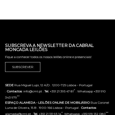
SUBSCREVA A NEWSLETTER DA CABRAL
MONCADA LEILÕES
Fique a conhecer todos os nossos leilões online e presenciais!
SUBSCREVER
SEDE
Rua Miguel Lupi, 12 A/D . 1200-725 Lisboa - Portugal
*
.
Contactos
: info@cml.pt .
Tel.
+351 21 395 47 81
. Whatsapp +351 910
**
343 979
ESPAÇO ALAMEDA - LEILÕES ONLINE DE MOBILIÁRIO
Rua Coronel
Luna de Oliveira, 15 B . 1900-166 Lisboa - Portugal .
Contactos
:
*
**
alameda@cml.pt .
Tel.
+351 21 131 93 14
. Whatsapp. +351 919 132 080