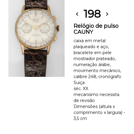
198
chevron_left
chevron_right
Relógio de pulso
CAUNY
caixa em metal
plaqueado e aço,
bracelete em pele
mostrador prateado,
numeração árabe,
movimento mecânico,
calibre 248, cronógrafo
Suiça
séc. XX
mecanismo necessita
de revisão
Dimensões (altura x
comprimento x largura) -
3,5 cm