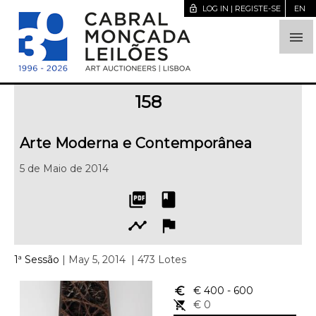
lock_open
LOG IN | REGISTE-SE
EN

158
Arte Moderna e Contemporânea
5 de Maio de 2014
picture_as_pdf
book
timeline
flag
1ª Sessão
| May 5, 2014
| 473 Lotes
euro_symbol
€ 400
- 600
remove_shopping_cart
€ 0