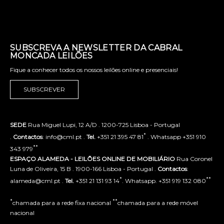
SUBSCREVA A NEWSLETTER DA CABRAL
MONCADA LEILÕES
Fique a conhecer todos os nossos leilões online e presenciais!
SUBSCREVER
SEDE
Rua Miguel Lupi, 12 A/D . 1200-725 Lisboa - Portugal
*
.
Contactos
: info@cml.pt .
Tel.
+351 21 395 47 81
. Whatsapp +351 910
**
343 979
ESPAÇO ALAMEDA - LEILÕES ONLINE DE MOBILIÁRIO
Rua Coronel
Luna de Oliveira, 15 B . 1900-166 Lisboa - Portugal .
Contactos
:
*
**
alameda@cml.pt .
Tel.
+351 21 131 93 14
. Whatsapp. +351 919 132 080
*
**
chamada para a rede fixa nacional
chamada para a rede móvel
nacional