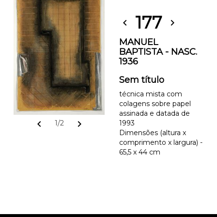
177
chevron_left
chevron_right
MANUEL
BAPTISTA - NASC.
1936
Sem título
técnica mista com
colagens sobre papel
assinada e datada de
chevron_left
chevron_right
1/2
1993
Dimensões (altura x
comprimento x largura) -
65,5 x 44 cm