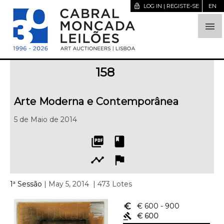
lock_open
LOG IN | REGISTE-SE
EN

158
Arte Moderna e Contemporânea
5 de Maio de 2014
picture_as_pdf
book
timeline
flag
1ª Sessão
| May 5, 2014
| 473 Lotes
euro_symbol
€ 600
- 900
gavel
€ 600