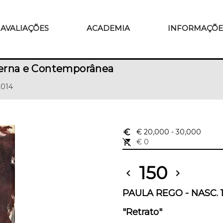
AVALIAÇÕES
ACADEMIA
INFORMAÇÕE
erna e Contemporânea
2014
euro_symbol
€ 20,000
- 30,000
remove_shopping_cart
€ 0
150
chevron_left
chevron_right
PAULA REGO - NASC. 
"Retrato"