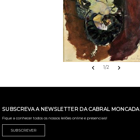
chevron_left
chevron_right
1/2
SUBSCREVA A NEWSLETTER DA CABRAL MONCADA 
Fique a conhecer todos os nossos leilões online e presenciais!
SUBSCREVER