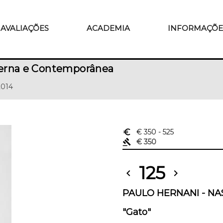
AVALIAÇÕES
ACADEMIA
INFORMAÇÕE
erna e Contemporânea
2014
euro_symbol
€ 350
- 525
gavel
€ 350
125
chevron_left
chevron_right
PAULO HERNANI - NAS
"Gato"