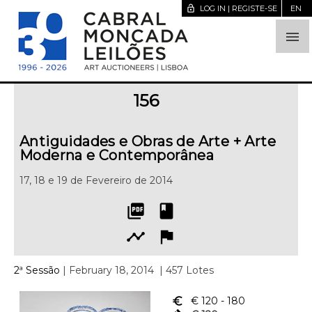
lock_open
LOG IN | REGISTE-SE
EN

156
Antiguidades e Obras de Arte + Arte
Moderna e Contemporânea
17, 18 e 19 de Fevereiro de 2014
picture_as_pdf
book
timeline
flag
2ª Sessão
| February 18, 2014
| 457 Lotes
euro_symbol
€ 120
- 180