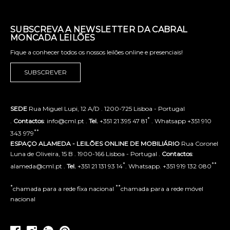
SUBSCREVA A NEWSLETTER DA CABRAL
MONCADA LEILÕES
Fique a conhecer todos os nossos leilões online e presenciais!
SUBSCREVER
SEDE
Rua Miguel Lupi, 12 A/D . 1200-725 Lisboa - Portugal
*
.
Contactos
: info@cml.pt .
Tel.
+351 21 395 47 81
. Whatsapp +351 910
**
343 979
ESPAÇO ALAMEDA - LEILÕES ONLINE DE MOBILIÁRIO
Rua Coronel
Luna de Oliveira, 15 B . 1900-166 Lisboa - Portugal .
Contactos
:
*
**
alameda@cml.pt .
Tel.
+351 21 131 93 14
. Whatsapp. +351 919 132 080
*
**
chamada para a rede fixa nacional
chamada para a rede móvel
nacional