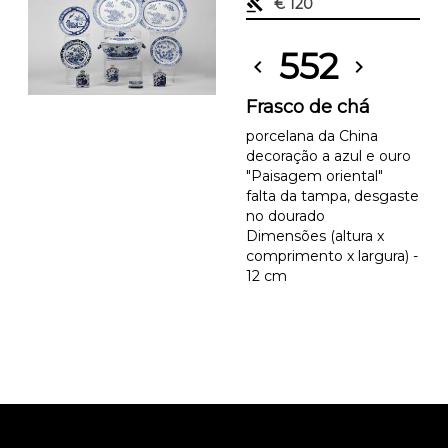
gavel
€ 120
552
chevron_left
chevron_right
Frasco de chá
porcelana da China
decoração a azul e ouro
"Paisagem oriental"
falta da tampa, desgaste
no dourado
Dimensões (altura x
comprimento x largura) -
12 cm