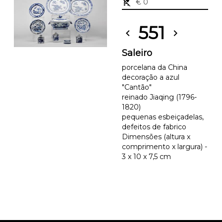
remove_shopping_cart
€ 0
551
chevron_left
chevron_right
Saleiro
porcelana da China
decoração a azul
"Cantão"
reinado Jiaqing (1796-
1820)
pequenas esbeiçadelas,
defeitos de fabrico
Dimensões (altura x
comprimento x largura) -
3 x 10 x 7,5 cm