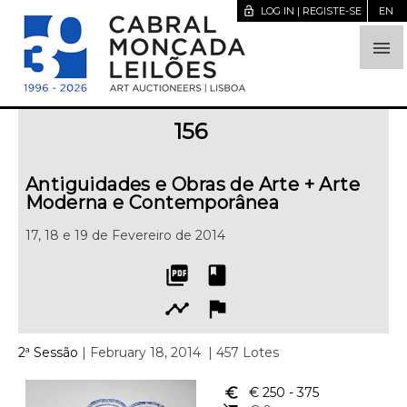
lock_open
LOG IN | REGISTE-SE
EN

156
Antiguidades e Obras de Arte + Arte
Moderna e Contemporânea
17, 18 e 19 de Fevereiro de 2014
picture_as_pdf
book
timeline
flag
2ª Sessão
| February 18, 2014
| 457 Lotes
euro_symbol
€ 250
- 375