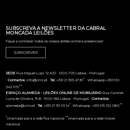
SUBSCREVA A NEWSLETTER DA CABRAL
MONCADA LEILÕES
Fique a conhecer todos os nossos leilões online e presenciais!
SUBSCREVER
SEDE
Rua Miguel Lupi, 12 A/D . 1200-725 Lisboa - Portugal
*
.
Contactos
: info@cml.pt .
Tel.
+351 21 395 47 81
. Whatsapp +351 910
**
343 979
ESPAÇO ALAMEDA - LEILÕES ONLINE DE MOBILIÁRIO
Rua Coronel
Luna de Oliveira, 15 B . 1900-166 Lisboa - Portugal .
Contactos
:
*
**
alameda@cml.pt .
Tel.
+351 21 131 93 14
. Whatsapp. +351 919 132 080
*
**
chamada para a rede fixa nacional
chamada para a rede móvel
nacional