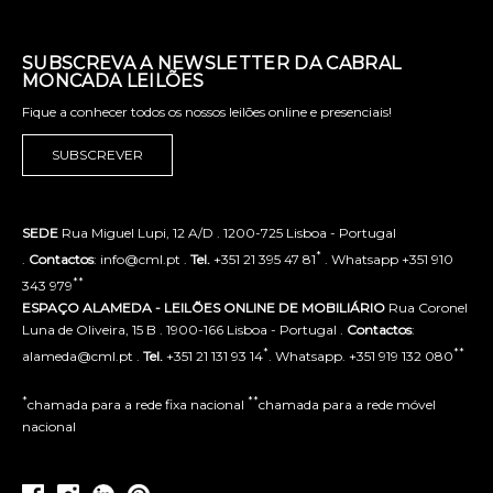
SUBSCREVA A NEWSLETTER DA CABRAL
MONCADA LEILÕES
Fique a conhecer todos os nossos leilões online e presenciais!
SUBSCREVER
SEDE
Rua Miguel Lupi, 12 A/D . 1200-725 Lisboa - Portugal
*
.
Contactos
: info@cml.pt .
Tel.
+351 21 395 47 81
. Whatsapp +351 910
**
343 979
ESPAÇO ALAMEDA - LEILÕES ONLINE DE MOBILIÁRIO
Rua Coronel
Luna de Oliveira, 15 B . 1900-166 Lisboa - Portugal .
Contactos
:
*
**
alameda@cml.pt .
Tel.
+351 21 131 93 14
. Whatsapp. +351 919 132 080
*
**
chamada para a rede fixa nacional
chamada para a rede móvel
nacional