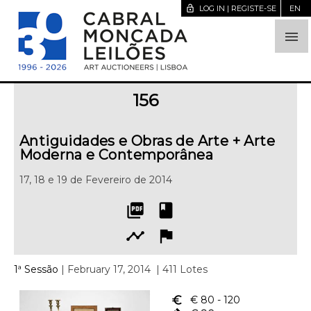
lock_open
LOG IN | REGISTE-SE
EN

156
Antiguidades e Obras de Arte + Arte
Moderna e Contemporânea
17, 18 e 19 de Fevereiro de 2014
picture_as_pdf
book
timeline
flag
1ª Sessão
| February 17, 2014
| 411 Lotes
euro_symbol
€ 80
- 120