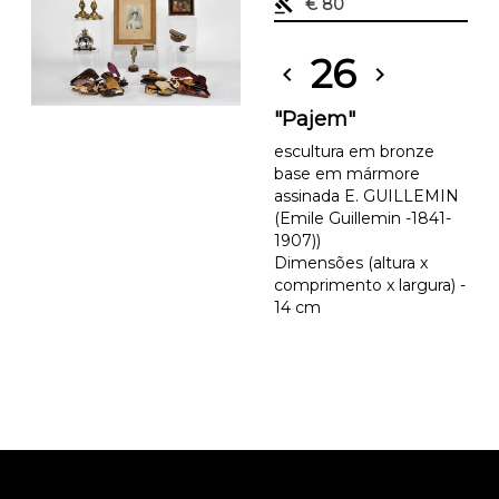
gavel
€ 80
26
chevron_left
chevron_right
"Pajem"
escultura em bronze
base em mármore
assinada E. GUILLEMIN
(Emile Guillemin -1841-
1907))
Dimensões (altura x
comprimento x largura) -
14 cm