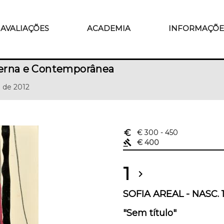
AVALIAÇÕES
ACADEMIA
INFORMAÇÕE
erna e Contemporânea
 de 2012
euro_symbol
€ 300
- 450
gavel
€ 400
1
chevron_right
SOFIA AREAL - NASC. 
"Sem título"