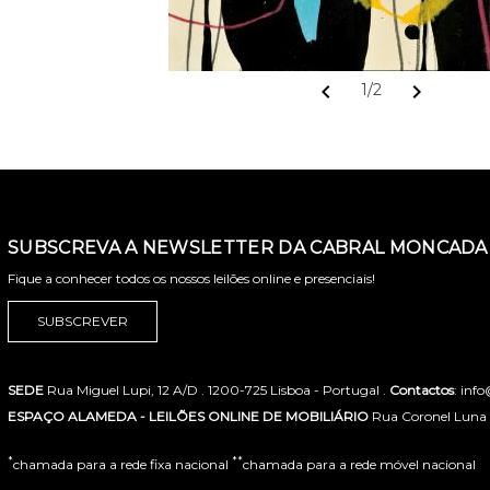
chevron_left
chevron_right
1/2
SUBSCREVA A NEWSLETTER DA CABRAL MONCADA 
Fique a conhecer todos os nossos leilões online e presenciais!
SUBSCREVER
SEDE
Rua Miguel Lupi, 12 A/D . 1200-725 Lisboa - Portugal .
Contactos
: inf
ESPAÇO ALAMEDA - LEILÕES ONLINE DE MOBILIÁRIO
Rua Coronel Luna de
*
**
chamada para a rede fixa nacional
chamada para a rede móvel nacional