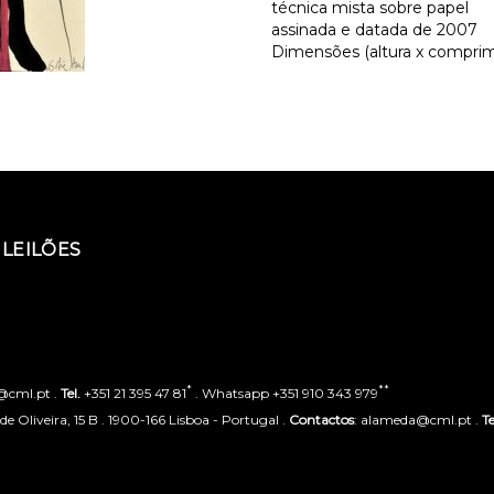
técnica mista sobre papel
assinada e datada de 2007
Dimensões (altura x comprime
LEILÕES
*
**
o@cml.pt .
Tel.
+351 21 395 47 81
. Whatsapp +351 910 343 979
 Oliveira, 15 B . 1900-166 Lisboa - Portugal .
Contactos
: alameda@cml.pt .
Te