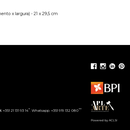
nto x largura) - 21 x 29,5 cm
*
**
l.
+351 21 131 93 14
. Whatsapp. +351 919 132 080
Powered by ACLSI