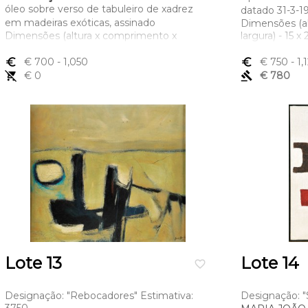
óleo sobre verso de tabuleiro de xadrez
datado 31-3-
em madeiras exóticas, assinado
Dimensões (a
Dimensões (altura x comprimento x
largura) - 15 x
largura) - 52 x 52 cm
euro_symbol
€ 700
- 1,050
euro_symbol
€ 750
- 1,
remove_shopping_cart
€ 0
gavel
€ 780
Lote 13
Lote 14
favorite_border
Designação: "Rebocadores" Estimativa:
Designação: "