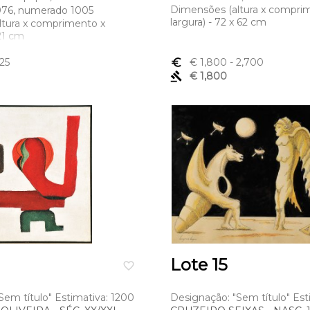
Dimensões (altura x compri
1976, numerado 1005
largura) - 72 x 62 cm
ltura x comprimento x
 21 cm
125
euro_symbol
€ 1,800
- 2,700
gavel
€ 1,800
Lote 15
favorite_border
Sem título" Estimativa: 1200
Designação: "Sem título" Est