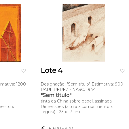
Lote 4
favorite_border
favorite_border
imativa: 1200
Designação: "Sem título" Estimativa: 900
RAUL PEREZ - NASC. 1944
"Sem título"
tinta da China sobre papel, assinada
mento x
Dimensões (altura x comprimento x
largura) - 23 x 17 cm
euro_symbol
€ 600
- 900