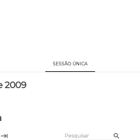
SESSÃO ÚNICA
e 2009
a
keyboard_tab
search
Pesquisar