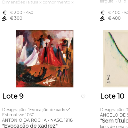
largura) - 81 
Dimensões (altura x comprimento x
largura) - 28 x 35 cm
euro_symbol
€ 300
- 450
euro_symbol
€ 400
- 6
gavel
€ 300
gavel
€ 400
Lote 9
Lote 10
favorite_border
Designação: "Evocação de xadrez"
Designação: "S
Estimativa: 1050
ÂNGELO DE S
ANTÓNIO DA ROCHA - NASC. 1918
"Sem títul
"Evocação de xadrez"
lapis de cera 