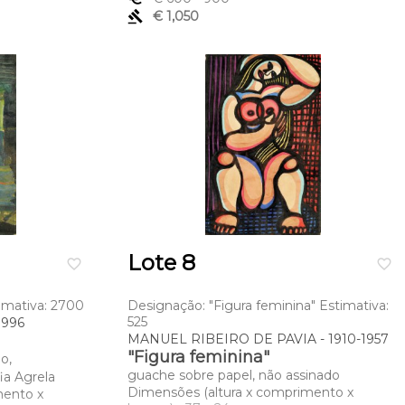
gavel
€ 1,050
Lote 8
favorite_border
favorite_border
imativa: 2700
Designação: "Figura feminina" Estimativa:
525
1996
MANUEL RIBEIRO DE PAVIA - 1910-1957
"Figura feminina"
o,
guache sobre papel, não assinado
ia Agrela
Dimensões (altura x comprimento x
mento x