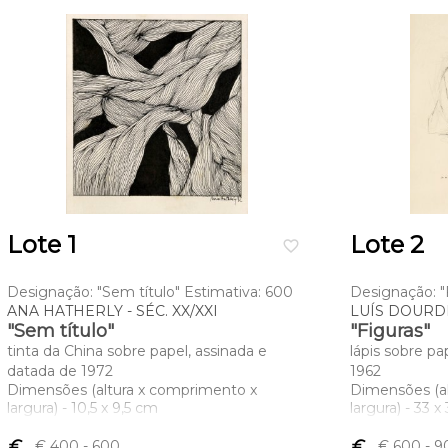
Lote 1
Lote 2
favorite_border
Designação: "Sem título" Estimativa: 600
Designação: "
ANA HATHERLY - SÉC. XX/XXI
LUÍS DOURDIL
"Sem título"
"Figuras"
tinta da China sobre papel, assinada e
lápis sobre pa
datada de 1972
1962
Dimensões (altura x comprimento x
Dimensões (a
largura) - 10,5 x 9,5 cm
largura) - 33 x
euro_symbol
€ 400
- 600
euro_symbol
€ 600
- 9