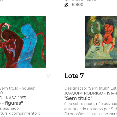
gavel
€ 800
Lote 7
favorite_border
em título - figuras"
Designação: "Sem título" Est
00
JOAQUIM RODRIGO - 1914-
 - NASC. 1955
"Sem título"
 - figuras"
óleo sobre papel, não assinad
a, assinado
autenticado no verso por Sof
ltura x comprimento x
Dimensões (altura x compri