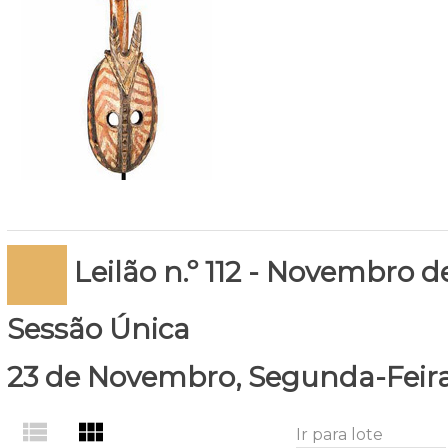
Leilão n.º 112 - Novembro d
Sessão Única
23 de Novembro, Segunda-Feir
view_list
view_module
Ir para lote