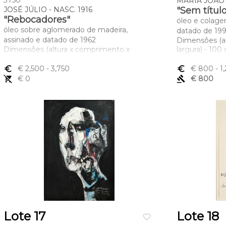
3750
MARIA JOÃO O
JOSÉ JÚLIO - NASC. 1916
"Sem títul
"Rebocadores"
óleo e colagen
óleo sobre aglomerado de madeira,
datado de 199
assinado e datado de 1962
Dimensões (a
Dimensões (altura x comprimento x
largura) - 100
largura) - 48 x 54 cm
euro_symbol
€ 2,500
- 3,750
euro_symbol
€ 800
- 1
remove_shopping_cart
€ 0
gavel
€ 800
Lote 17
Lote 18
favorite_border