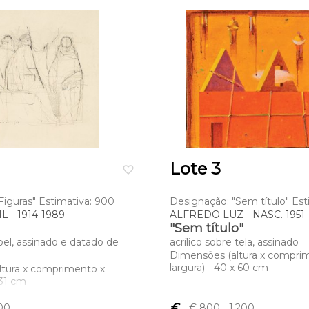
Lote 3
favorite_border
Figuras" Estimativa: 900
Designação: "Sem título" Est
 - 1914-1989
ALFREDO LUZ - NASC. 1951
"Sem título"
pel, assinado e datado de
acrílico sobre tela, assinado
Dimensões (altura x compri
largura) - 40 x 60 cm
ltura x comprimento x
 31 cm
00
euro_symbol
€ 800
- 1,200