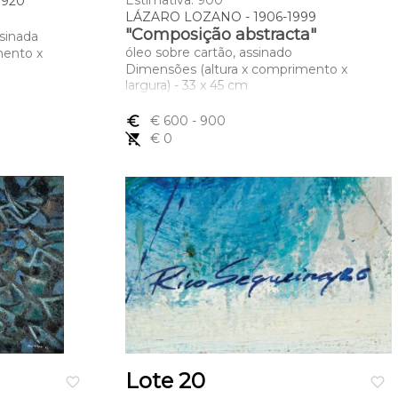
Estimativa: 900
1920
LÁZARO LOZANO - 1906-1999
"Composição abstracta"
ssinada
óleo sobre cartão, assinado
mento x
Dimensões (altura x comprimento x
largura) - 33 x 45 cm
euro_symbol
€ 600
- 900
remove_shopping_cart
€ 0
Lote 20
favorite_border
favorite_border