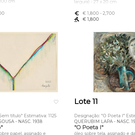
x 100 cm
largura) - 27 x 20 cm
00
euro_symbol
€ 1,800
- 2,700
gavel
€ 1,800
Lote 11
favorite_border
em título" Estimativa: 1125
Designação: "O Poeta I" Est
OUSA - NASC. 1938
QUERUBIM LAPA - NASC. 19
o"
"O Poeta I"
sobre papel, assinado e
óleo sobre tela, assinado e 