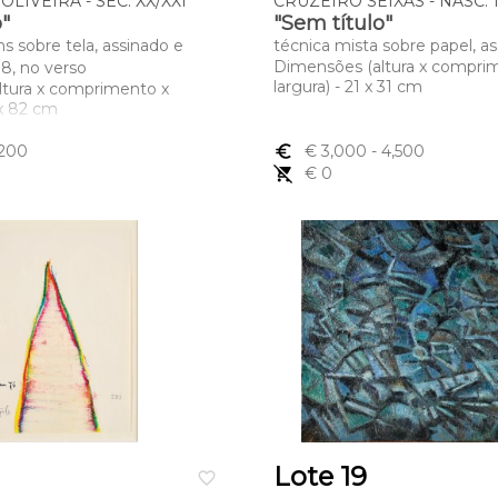
LIVEIRA - SÉC. XX/XXI
CRUZEIRO SEIXAS - NASC. 
o"
"Sem título"
s sobre tela, assinado e
técnica mista sobre papel, a
Dimensões (altura x compri
8, no verso
largura) - 21 x 31 cm
ltura x comprimento x
 x 82 cm
,200
euro_symbol
€ 3,000
- 4,500
remove_shopping_cart
€ 0
Lote 19
favorite_border