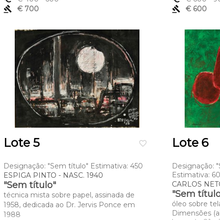
gavel
€ 700
gavel
€ 600
Lote 5
Lote 6
favorite_border
Designação: "Sem título" Estimativa: 450
Designação: "S
Estimativa: 6
ESPIGA PINTO - NASC. 1940
"Sem título"
CARLOS NETO
"Sem título
técnica mista sobre papel, assinada de
óleo sobre tel
1958, dedicada ao Dr. Jervis Ponce em
Dimensões (a
1988