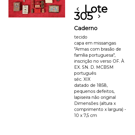
Lote
chevron_left
305
chevron_right
Caderno
tecido
capa em missangas
"Armas com brasão de
família portuguesa",
inscrição no verso OF. À
EX. SN. D. MCBSM
português
séc. XIX
datado de 1858,
pequenos defeitos,
lapiseira não original
Dimensões (altura x
comprimento x largura) -
10 x 7,5 cm