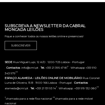
SUBSCREVA A NEWSLETTER DA CABRAL
MONCADA LEILÕES
Fique a conhecer todos os nossos leilões online e presenciais!
SUBSCREVER
SEDE
Rua Miguel Lupi, 12 A/D . 1200-725 Lisboa - Portugal
*
.
Contactos
: info@cml.pt .
Tel.
+351 21 395 47 81
. Whatsapp +351 910
**
343 979
ESPAÇO ALAMEDA - LEILÕES ONLINE DE MOBILIÁRIO
Rua Coronel
Luna de Oliveira, 15 B . 1900-166 Lisboa - Portugal .
Contactos
:
*
**
alameda@cml.pt .
Tel.
+351 21 131 93 14
. Whatsapp. +351 919 132 080
*
**
chamada para a rede fixa nacional
chamada para a rede móvel
nacional