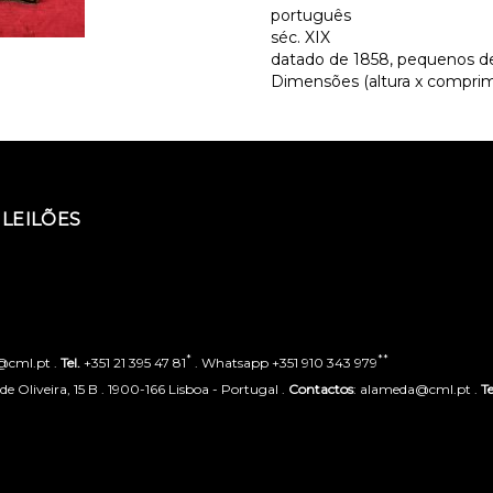
português
séc. XIX
datado de 1858, pequenos defe
Dimensões (altura x comprime
LEILÕES
*
**
o@cml.pt .
Tel.
+351 21 395 47 81
. Whatsapp +351 910 343 979
 Oliveira, 15 B . 1900-166 Lisboa - Portugal .
Contactos
: alameda@cml.pt .
Te