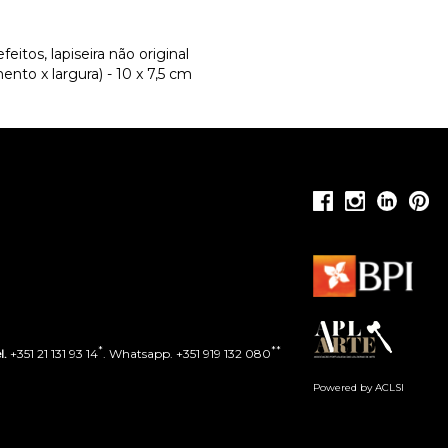
itos, lapiseira não original
nto x largura) - 10 x 7,5 cm
*
**
l.
+351 21 131 93 14
. Whatsapp. +351 919 132 080
Powered by ACLSI