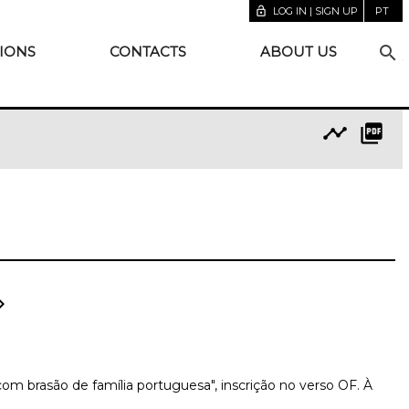
lock_open
LOG IN | SIGN UP
PT
search
IONS
CONTACTS
ABOUT US
timeline
picture_as_pdf
on_right
m brasão de família portuguesa", inscrição no verso OF. À