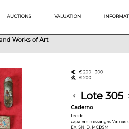
AUCTIONS
VALUATION
INFORMAT
and Works of Art
euro_symbol
€ 200
- 300
gavel
€ 200
Lote 305
chevron_left
chevr
Caderno
tecido
capa em missangas "Armas co
EX. SN. D. MCBSM