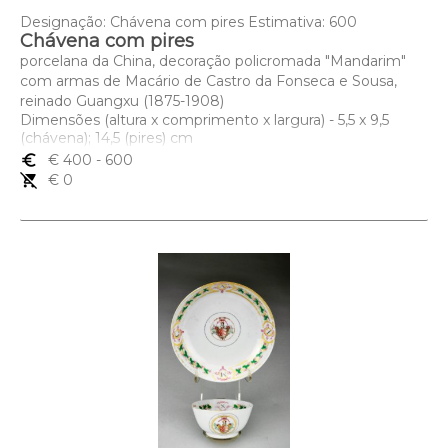
Designação: Chávena com pires Estimativa: 600
Chávena com pires
porcelana da China, decoração policromada "Mandarim"
com armas de Macário de Castro da Fonseca e Sousa,
reinado Guangxu (1875-1908)
Dimensões (altura x comprimento x largura) - 5,5 x 9,5
(chávena); 14,5 (pires) cm
euro_symbol
€ 400
- 600
remove_shopping_cart
€ 0