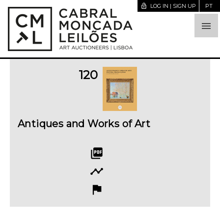
lock_open
LOG IN | SIGN UP
PT

120
Antiques and Works of Art
picture_as_pdf
timeline
flag