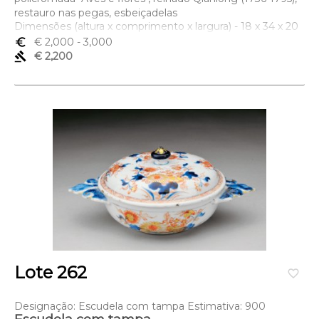
restauro nas pegas, esbeiçadelas
Dimensões (altura x comprimento x largura) - 18 x 34 x 20
(terrina); 5,5 x 3 (travessa) cm
euro_symbol
€ 2,000
- 3,000
gavel
€ 2,200
Lote 262
favorite_border
Designação: Escudela com tampa Estimativa: 900