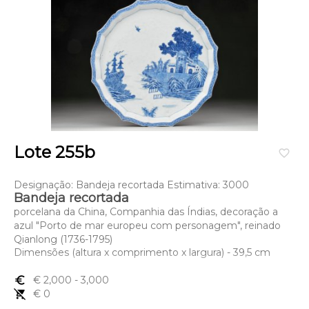
Lote 255b
favorite_border
Designação: Bandeja recortada Estimativa: 3000
Bandeja recortada
porcelana da China, Companhia das Índias, decoração a
azul "Porto de mar europeu com personagem", reinado
Qianlong (1736-1795)
Dimensões (altura x comprimento x largura) - 39,5 cm
euro_symbol
€ 2,000
- 3,000
remove_shopping_cart
€ 0