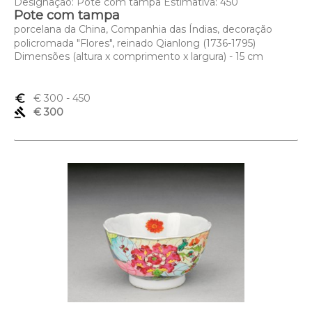
Designação: Pote com tampa Estimativa: 450
Pote com tampa
porcelana da China, Companhia das Índias, decoração
policromada "Flores", reinado Qianlong (1736-1795)
Dimensões (altura x comprimento x largura) - 15 cm
euro_symbol
€ 300
- 450
gavel
€ 300