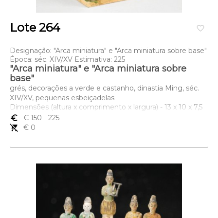
Lote 264
favorite_border
Designação: "Arca miniatura" e "Arca miniatura sobre base"
Época: séc. XIV/XV Estimativa: 225
"Arca miniatura" e "Arca miniatura sobre
base"
grés, decorações a verde e castanho, dinastia Ming, séc.
XIV/XV, pequenas esbeiçadelas
Dimensões (altura x comprimento x largura) - 13 x 10 x 7,5
(a maior) cm
euro_symbol
€ 150
- 225
remove_shopping_cart
€ 0