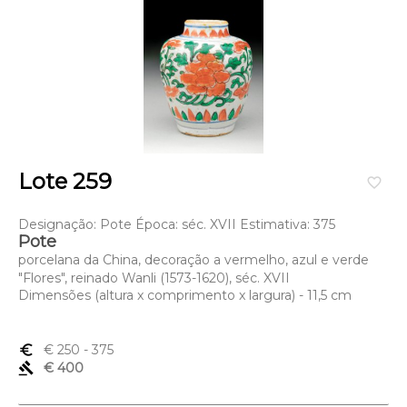
Lote 259
favorite_border
Designação: Pote Época: séc. XVII Estimativa: 375
Pote
porcelana da China, decoração a vermelho, azul e verde
"Flores", reinado Wanli (1573-1620), séc. XVII
Dimensões (altura x comprimento x largura) - 11,5 cm
euro_symbol
€ 250
- 375
gavel
€ 400