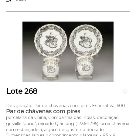
Lote 268
favorite_border
Designação: Par de chávenas com pires Estimativa: 600
Par de chávenas com pires
porcelana da China, Companhia das Índias, decoração
grisaille "Juno", reinado Qianlong (1736-1795), uma chávena
com esbeiçadela, algum desgaste no dourado
Dimensões (altura x comprimento x largura) - 6,5 x 6