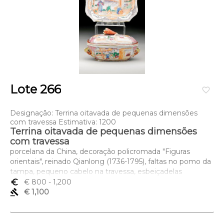
Lote 266
favorite_border
Designação: Terrina oitavada de pequenas dimensões
com travessa Estimativa: 1200
Terrina oitavada de pequenas dimensões
com travessa
porcelana da China, decoração policromada "Figuras
orientais", reinado Qianlong (1736-1795), faltas no pomo da
tampa, pequeno cabelo na travessa, esbeiçadelas
Dimensões (altura x comprimento x largura) - 11 x 19 x 12,5
euro_symbol
€ 800
- 1,200
(terrina); 19,5 x 15 (travessa) cm
gavel
€ 1,100