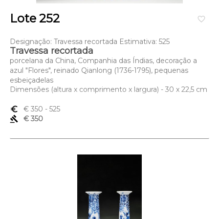
Lote 252
favorite_border
Designação: Travessa recortada Estimativa: 525
Travessa recortada
porcelana da China, Companhia das Índias, decoração a
azul "Flores", reinado Qianlong (1736-1795), pequenas
esbeiçadelas
Dimensões (altura x comprimento x largura) - 30 x 22,5 cm
euro_symbol
€ 350
- 525
gavel
€ 350