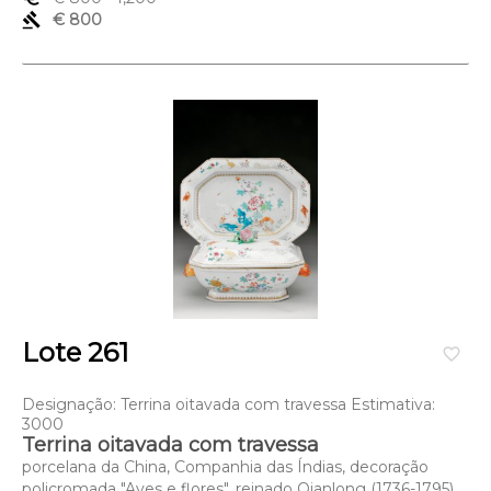
gavel
€ 800
Lote 261
favorite_border
Designação: Terrina oitavada com travessa Estimativa:
3000
Terrina oitavada com travessa
porcelana da China, Companhia das Índias, decoração
policromada "Aves e flores", reinado Qianlong (1736-1795),