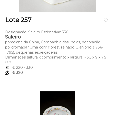
Lote 257
favorite_border
Designação: Saleiro Estimativa: 330
Saleiro
porcelana da China, Companhia das Índias, decoração
policromada "Urna com flores", reinado Qianlong (1736-
1795), pequenas esbeiçadelas
Dimensões (altura x comprimento x largura) - 3,5 x 9 x 7,5
cm
euro_symbol
€ 220
- 330
gavel
€ 320