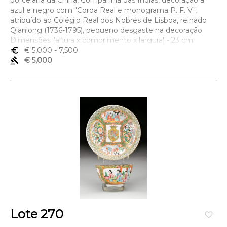
porcelana da China, Companhia das Índias, decoração a
azul e negro com "Coroa Real e monograma P. F. V.",
atribuído ao Colégio Real dos Nobres de Lisboa, reinado
Qianlong (1736-1795), pequeno desgaste na decoração
Dimensões (altura x comprimento x largura) - 23 cm
euro_symbol
€ 5,000
- 7,500
gavel
€ 5,000
Lote 270
favorite_border