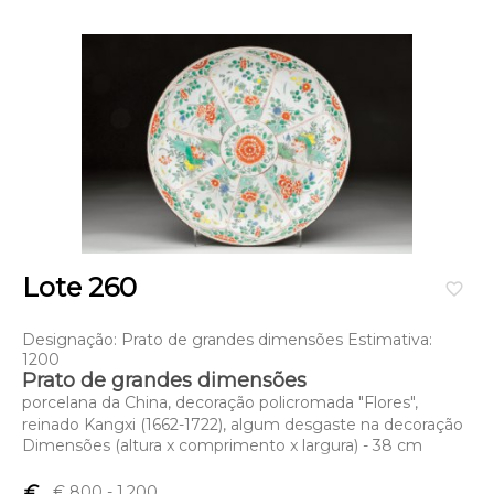
Lote 260
favorite_border
Designação: Prato de grandes dimensões Estimativa:
1200
Prato de grandes dimensões
porcelana da China, decoração policromada "Flores",
reinado Kangxi (1662-1722), algum desgaste na decoração
Dimensões (altura x comprimento x largura) - 38 cm
euro_symbol
€ 800
- 1,200