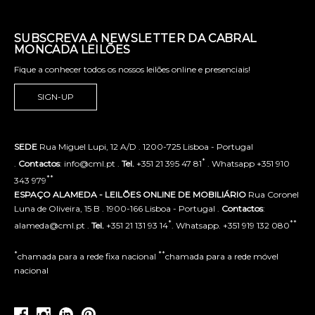
SUBSCREVA A NEWSLETTER DA CABRAL
MONCADA LEILÕES
Fique a conhecer todos os nossos leilões online e presenciais!
SIGN-UP
SEDE
Rua Miguel Lupi, 12 A/D . 1200-725 Lisboa - Portugal
*
.
Contactos
: info@cml.pt .
Tel.
+351 21 395 47 81
. Whatsapp +351 910
**
343 979
ESPAÇO ALAMEDA - LEILÕES ONLINE DE MOBILIÁRIO
Rua Coronel
Luna de Oliveira, 15 B . 1900-166 Lisboa - Portugal .
Contactos
:
*
**
alameda@cml.pt .
Tel.
+351 21 131 93 14
. Whatsapp. +351 919 132 080
*
**
chamada para a rede fixa nacional
chamada para a rede móvel
nacional