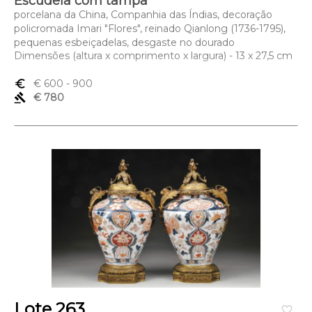
Escudela com tampa
porcelana da China, Companhia das Índias, decoração
policromada Imari "Flores", reinado Qianlong (1736-1795),
pequenas esbeiçadelas, desgaste no dourado
Dimensões (altura x comprimento x largura) - 13 x 27,5 cm
euro_symbol
€ 600
- 900
gavel
€ 780
Lote 263
favorite_border