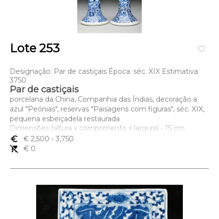
Lote 253
favorite_border
Designação: Par de castiçais Época: séc. XIX Estimativa:
3750
Par de castiçais
porcelana da China, Companhia das Índias, decoração a
azul "Peónias", reservas "Paisagens com figuras", séc. XIX,
pequena esbeiçadela restaurada
Dimensões (altura x comprimento x largura) - 15 cm
euro_symbol
€ 2,500
- 3,750
remove_shopping_cart
€ 0