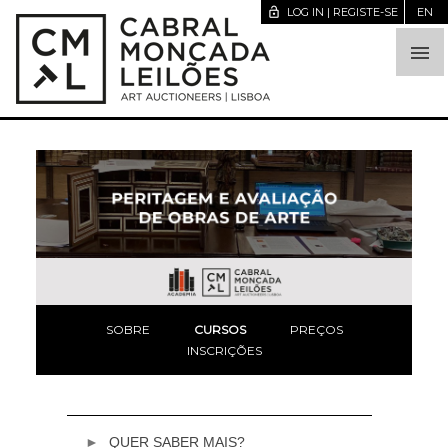
lock_open
LOG IN | REGISTE-SE
EN

SOBRE
CURSOS
PREÇOS
INSCRIÇÕES
QUER SABER MAIS?