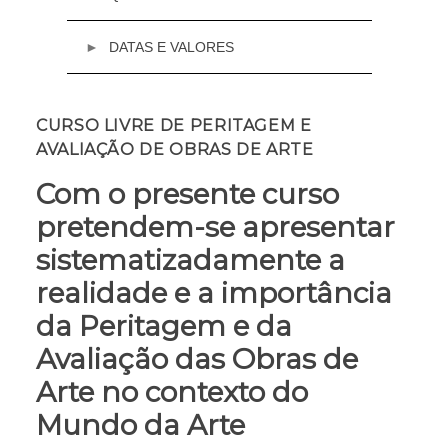
DATAS E VALORES
Email:
academia@cml.pt
28 e 30 de Janeiro de 2025
CURSO LIVRE DE PERITAGEM E
Terça e quinta-feira, a partir das 19h
AVALIAÇÃO DE OBRAS DE ARTE
Valor
Presencial
Com o presente curso
€ 90 (curso completo)
pretendem-se apresentar
Nota: No curso presencial não será possível a
frequência por módulo, apenas de forma
sistematizadamente a
completa.
realidade e a importância
Online
da Peritagem e da
€ 50 (curso completo)
€ 30 (por módulo)
Avaliação das Obras de
Arte no contexto do
Mundo da Arte