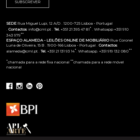
SUBSCREVER
SEDE
Rua Miguel Lupi, 12 A/D . 1200-725 Lisboa - Portugal
*
.
Contactos
: info@cml.pt .
Tel.
+351 21 395 47 81
. Whatsapp +351 910
**
343 979
ESPAÇO ALAMEDA - LEILÕES ONLINE DE MOBILIÁRIO
Rua Coronel
Luna de Oliveira, 15 B . 1900-166 Lisboa - Portugal .
Contactos
:
*
**
alameda@cml.pt .
Tel.
+351 21 131 93 14
. Whatsapp. +351 919 132 080
*
**
chamada para a rede fixa nacional
chamada para a rede móvel
nacional