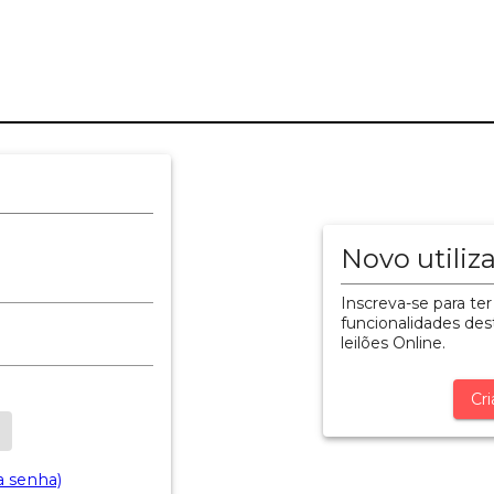
Novo utiliz
Inscreva-se para ter
funcionalidades dest
leilões Online.
Cri
a senha)