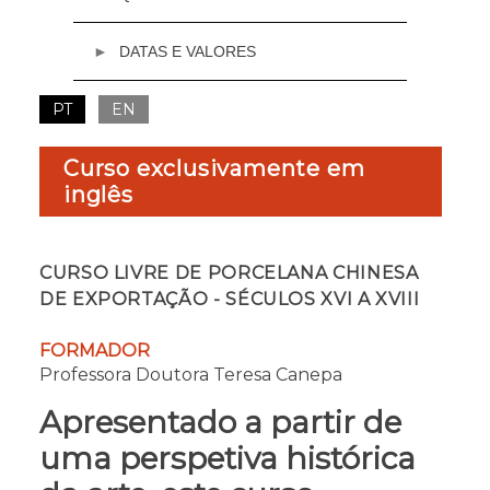
DATAS E VALORES
Email:
academia@cml.pt
PT
EN
3 a 12 de Setembro de 2024
Terças e quintas-feiras, a partir das 19h
Curso exclusivamente em
Valor
inglês
Presencial
€ 140 (curso completo)
Nota: No curso presencial não será possível a
CURSO LIVRE DE PORCELANA CHINESA
frequência por módulo, apenas de forma
DE EXPORTAÇÃO - SÉCULOS XVI A XVIII
completa.
Online
FORMADOR
€ 100 (curso completo)
Professora Doutora Teresa Canepa
€ 30 (por módulo)
Apresentado a partir de
uma perspetiva histórica