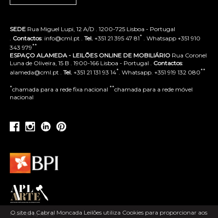
SEDE
Rua Miguel Lupi, 12 A/D . 1200-725 Lisboa - Portugal
*
.
Contactos
: info@cml.pt .
Tel.
+351 21 395 47 81
. Whatsapp +351 910
**
343 979
ESPAÇO ALAMEDA - LEILÕES ONLINE DE MOBILIÁRIO
Rua Coronel
Luna de Oliveira, 15 B . 1900-166 Lisboa - Portugal .
Contactos
:
*
**
alameda@cml.pt .
Tel.
+351 21 131 93 14
. Whatsapp. +351 919 132 080
*
**
chamada para a rede fixa nacional
chamada para a rede móvel
nacional
O site da Cabral Moncada Leilões utiliza Cookies para proporcionar aos
Powered by ACLSI