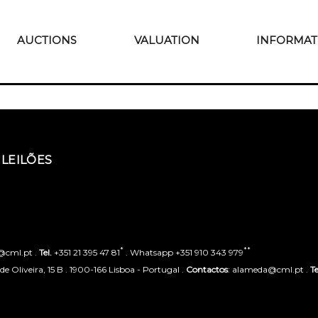
AUCTIONS
VALUATION
INFORMAT
LEILÕES
*
**
o@cml.pt .
Tel.
+351 21 395 47 81
. Whatsapp +351 910 343 979
 Oliveira, 15 B . 1900-166 Lisboa - Portugal .
Contactos
: alameda@cml.pt .
Te