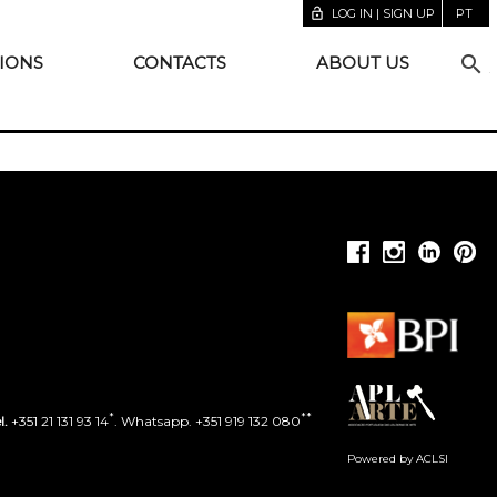
lock_open
LOG IN | SIGN UP
PT
search
IONS
CONTACTS
ABOUT US
*
**
l.
+351 21 131 93 14
. Whatsapp. +351 919 132 080
Powered by ACLSI