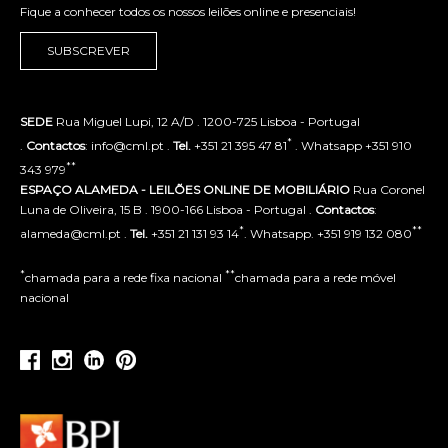
Fique a conhecer todos os nossos leilões online e presenciais!
SUBSCREVER
SEDE
Rua Miguel Lupi, 12 A/D . 1200-725 Lisboa - Portugal
*
.
Contactos
: info@cml.pt .
Tel.
+351 21 395 47 81
. Whatsapp +351 910
**
343 979
ESPAÇO ALAMEDA - LEILÕES ONLINE DE MOBILIÁRIO
Rua Coronel
Luna de Oliveira, 15 B . 1900-166 Lisboa - Portugal .
Contactos
:
*
**
alameda@cml.pt .
Tel.
+351 21 131 93 14
. Whatsapp. +351 919 132 080
*
**
chamada para a rede fixa nacional
chamada para a rede móvel
nacional