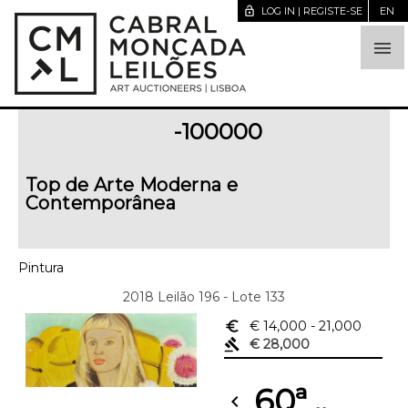
lock_open
LOG IN | REGISTE-SE
EN

-100000
Top de Arte Moderna e
Contemporânea
Pintura
2018 Leilão 196 - Lote 133
euro_symbol
€ 14,000
- 21,000
gavel
€ 28,000
60ª
chevron_left