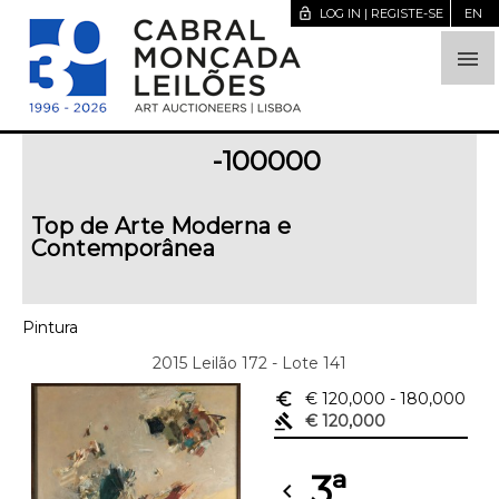
lock_open
LOG IN | REGISTE-SE
EN

-100000
Top de Arte Moderna e
Contemporânea
Pintura
2015 Leilão 172 - Lote 141
euro_symbol
€ 120,000
- 180,000
gavel
€ 120,000
3ª
chevron_left