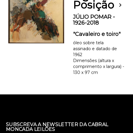
Posição
chevron_right
JÚLIO POMAR -
1926-2018
"Cavaleiro e toiro"
óleo sobre tela
assinado e datado de
1962
Dimensões (altura x
comprimento x largura) -
130 x 97 cm
SUBSCREVA A NEWSLETTER DA CABRAL
MONCADA LEILÕES