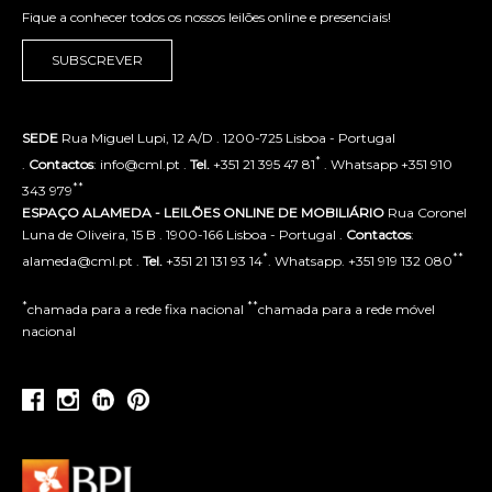
Fique a conhecer todos os nossos leilões online e presenciais!
SUBSCREVER
SEDE
Rua Miguel Lupi, 12 A/D . 1200-725 Lisboa - Portugal
*
.
Contactos
: info@cml.pt .
Tel.
+351 21 395 47 81
. Whatsapp +351 910
**
343 979
ESPAÇO ALAMEDA - LEILÕES ONLINE DE MOBILIÁRIO
Rua Coronel
Luna de Oliveira, 15 B . 1900-166 Lisboa - Portugal .
Contactos
:
*
**
alameda@cml.pt .
Tel.
+351 21 131 93 14
. Whatsapp. +351 919 132 080
*
**
chamada para a rede fixa nacional
chamada para a rede móvel
nacional