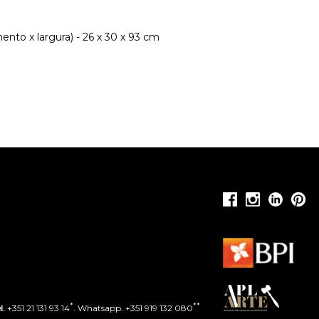
nto x largura) - 26 x 30 x 93 cm
*
**
l.
+351 21 131 93 14
. Whatsapp. +351 919 132 080