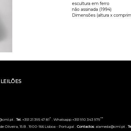
escultura em ferro
não assinada (1994)
Dimensões (altura x comprime
LEILÕES
*
**
o@cml.pt .
Tel.
+351 21 395 47 81
. Whatsapp +351 910 343 979
 Oliveira, 15 B . 1900-166 Lisboa - Portugal .
Contactos
: alameda@cml.pt .
Te