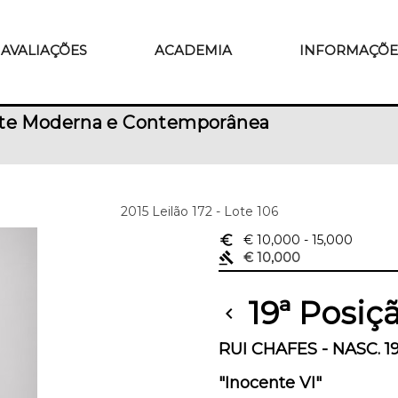
AVALIAÇÕES
ACADEMIA
INFORMAÇÕE
rte Moderna e Contemporânea
2015 Leilão 172 - Lote 106
euro_symbol
€ 10,000
- 15,000
gavel
€ 10,000
19ª Posiç
chevron_left
RUI CHAFES - NASC. 1
"Inocente VI"