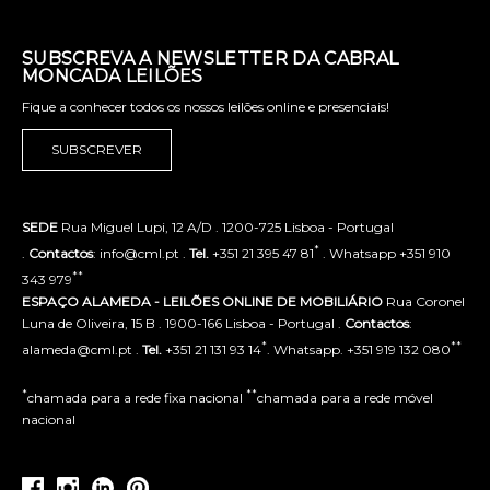
SUBSCREVA A NEWSLETTER DA CABRAL
MONCADA LEILÕES
Fique a conhecer todos os nossos leilões online e presenciais!
SUBSCREVER
SEDE
Rua Miguel Lupi, 12 A/D . 1200-725 Lisboa - Portugal
*
.
Contactos
: info@cml.pt .
Tel.
+351 21 395 47 81
. Whatsapp +351 910
**
343 979
ESPAÇO ALAMEDA - LEILÕES ONLINE DE MOBILIÁRIO
Rua Coronel
Luna de Oliveira, 15 B . 1900-166 Lisboa - Portugal .
Contactos
:
*
**
alameda@cml.pt .
Tel.
+351 21 131 93 14
. Whatsapp. +351 919 132 080
*
**
chamada para a rede fixa nacional
chamada para a rede móvel
nacional