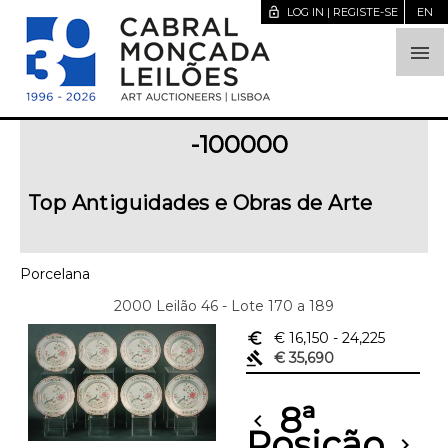
lock_open
LOG IN | REGISTE-SE
EN

-100000
Top Antiguidades e Obras de Arte
Porcelana
2000 Leilão 46 - Lote 170 a 189
euro_symbol
€ 16,150
- 24,225
gavel
€ 35,690
8ª
chevron_left
Posição
chevron_right