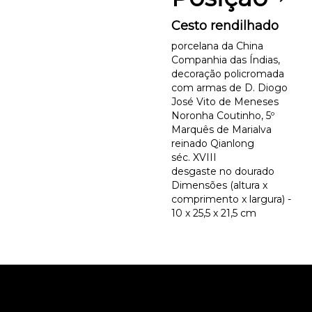
Cesto rendilhado
porcelana da China
Companhia das Índias,
decoração policromada
com armas de D. Diogo
José Vito de Meneses
Noronha Coutinho, 5º
Marquês de Marialva
reinado Qianlong
séc. XVIII
desgaste no dourado
Dimensões (altura x
comprimento x largura) -
10 x 25,5 x 21,5 cm