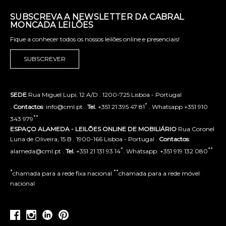
SUBSCREVA A NEWSLETTER DA CABRAL
MONCADA LEILÕES
Fique a conhecer todos os nossos leilões online e presenciais!
SUBSCREVER
SEDE
Rua Miguel Lupi, 12 A/D . 1200-725 Lisboa - Portugal
*
.
Contactos
: info@cml.pt .
Tel.
+351 21 395 47 81
. Whatsapp +351 910
**
343 979
ESPAÇO ALAMEDA - LEILÕES ONLINE DE MOBILIÁRIO
Rua Coronel
Luna de Oliveira, 15 B . 1900-166 Lisboa - Portugal .
Contactos
:
*
**
alameda@cml.pt .
Tel.
+351 21 131 93 14
. Whatsapp. +351 919 132 080
*
**
chamada para a rede fixa nacional
chamada para a rede móvel
nacional