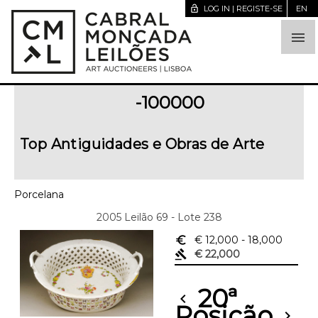
lock_open
LOG IN | REGISTE-SE
EN

-100000
Top Antiguidades e Obras de Arte
Porcelana
2005 Leilão 69 - Lote 238
euro_symbol
€ 12,000
- 18,000
gavel
€ 22,000
20ª
chevron_left
Posição
chevron_right