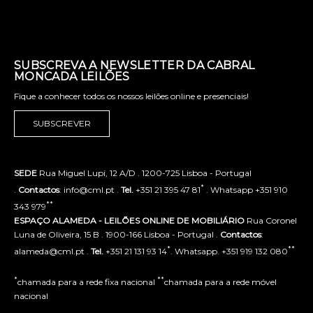
SUBSCREVA A NEWSLETTER DA CABRAL
MONCADA LEILÕES
Fique a conhecer todos os nossos leilões online e presenciais!
SUBSCREVER
SEDE
Rua Miguel Lupi, 12 A/D . 1200-725 Lisboa - Portugal
*
.
Contactos
: info@cml.pt .
Tel.
+351 21 395 47 81
. Whatsapp +351 910
**
343 979
ESPAÇO ALAMEDA - LEILÕES ONLINE DE MOBILIÁRIO
Rua Coronel
Luna de Oliveira, 15 B . 1900-166 Lisboa - Portugal .
Contactos
:
*
**
alameda@cml.pt .
Tel.
+351 21 131 93 14
. Whatsapp. +351 919 132 080
*
**
chamada para a rede fixa nacional
chamada para a rede móvel
nacional