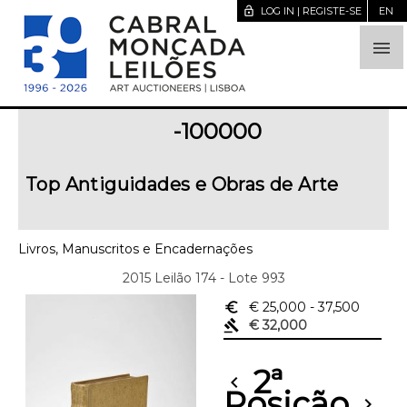
lock_open
LOG IN | REGISTE-SE
EN

-100000
Top Antiguidades e Obras de Arte
Livros, Manuscritos e Encadernações
2015 Leilão 174 - Lote 993
euro_symbol
€ 25,000
- 37,500
gavel
€ 32,000
2ª
chevron_left
Posição
chevron_right