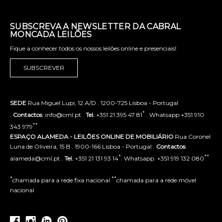
SUBSCREVA A NEWSLETTER DA CABRAL
MONCADA LEILÕES
Fique a conhecer todos os nossos leilões online e presenciais!
SUBSCREVER
SEDE
Rua Miguel Lupi, 12 A/D . 1200-725 Lisboa - Portugal
*
.
Contactos
: info@cml.pt .
Tel.
+351 21 395 47 81
. Whatsapp +351 910
**
343 979
ESPAÇO ALAMEDA - LEILÕES ONLINE DE MOBILIÁRIO
Rua Coronel
Luna de Oliveira, 15 B . 1900-166 Lisboa - Portugal .
Contactos
:
*
**
alameda@cml.pt .
Tel.
+351 21 131 93 14
. Whatsapp. +351 919 132 080
*
**
chamada para a rede fixa nacional
chamada para a rede móvel
nacional