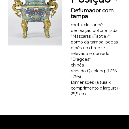
Defumador com
tampa
metal cloisonné
decoração policromada
"Máscaras «Taotie»",
pomo da tampa, pegas
e pés em bronze
relevado e dourado
"Dragões"
chinês
reinado Qianlong (1736-
1795)
Dimensões (altura x
comprimento x largura) -
25,5 cm