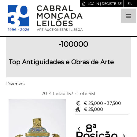
lock_open
LOG IN | REGISTE-SE
EN

-100000
Top Antiguidades e Obras de Arte
Diversos
2014 Leilão 157 - Lote 451
euro_symbol
€ 25,000
- 37,500
gavel
€ 25,000
8ª
chevron_left
Posição
chevron_right