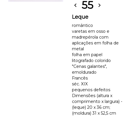
55
chevron_left
chevron_right
Leque
romântico
varetas em osso e
madrepérola com
aplicações em folha de
metal
folha em papel
litografado colorido
"Cenas galantes",
emoldurado
Francês
séc. XIX
pequenos defeitos
Dimensões (altura x
comprimento x largura) -
(leque) 20 x 36 cm;
(moldura) 31 x 52,5 cm