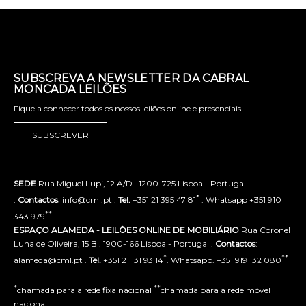
SUBSCREVA A NEWSLETTER DA CABRAL
MONCADA LEILÕES
Fique a conhecer todos os nossos leilões online e presenciais!
SUBSCREVER
SEDE
Rua Miguel Lupi, 12 A/D . 1200-725 Lisboa - Portugal
*
.
Contactos
: info@cml.pt .
Tel.
+351 21 395 47 81
. Whatsapp +351 910
**
343 979
ESPAÇO ALAMEDA - LEILÕES ONLINE DE MOBILIÁRIO
Rua Coronel
Luna de Oliveira, 15 B . 1900-166 Lisboa - Portugal .
Contactos
:
*
**
alameda@cml.pt .
Tel.
+351 21 131 93 14
. Whatsapp. +351 919 132 080
*
**
chamada para a rede fixa nacional
chamada para a rede móvel
nacional