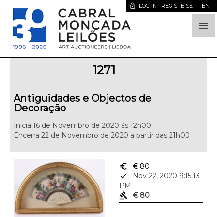
lock_open
LOG IN | REGISTE-SE
EN

1271
Antiguidades e Objectos de
Decoração
Inicia 16 de Novembro de 2020 às 12h00
Encerra 22 de Novembro de 2020 a partir das 21h00
euro_symbol
€ 80
done
Nov 22, 2020 9:15:13
PM
gavel
€ 80