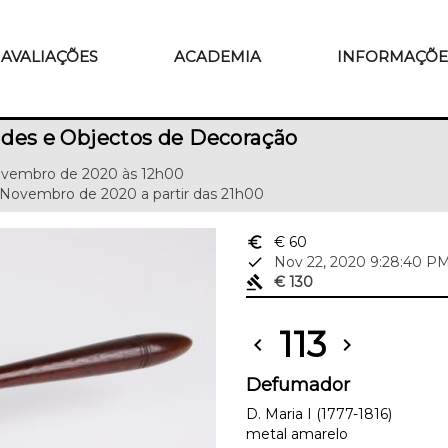
AVALIAÇÕES
ACADEMIA
INFORMAÇÕE
des e Objectos de Decoração
Novembro de 2020 às 12h00
 Novembro de 2020 a partir das 21h00
euro_symbol
€ 60
done
Nov 22, 2020 9:28:40 P
gavel
€ 130
113
chevron_left
chevron_right
Defumador
D. Maria I (1777-1816)
metal amarelo