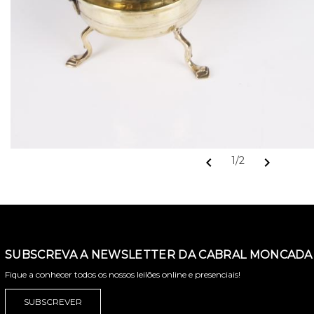
chevron_left
chevron_right
1/2
SUBSCREVA A NEWSLETTER DA CABRAL MONCADA 
Fique a conhecer todos os nossos leilões online e presenciais!
SUBSCREVER