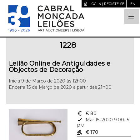
lock_open
LOG IN | REGISTE-SE
EN

1228
Leilão Online de Antiguidades e
Objectos de Decoração
Inicia 9 de Março de 2020 às 12h00
Encerra 15 de Março de 2020 a partir das 21h00
euro_symbol
€ 80
done
Mar 15, 2020 9:00:15
PM
gavel
€ 170