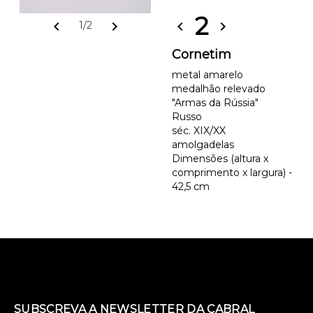
2
chevron_left
chevron_right
chevron_left
chevron_right
1/2
Cornetim
metal amarelo
medalhão relevado
"Armas da Rússia"
Russo
séc. XIX/XX
amolgadelas
Dimensões (altura x
comprimento x largura) -
42,5 cm
SUBSCREVA A NEWSLETTER DA CABRAL