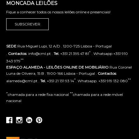
MONCADA LEILÕES
Fique a conhecer todos os nossos leilões online e presenciais!
SUBSCREVER
SEDE
Rua Miguel Lupi, 12 A/D . 1200-725 Lisboa - Portugal
*
.
Contactos
: info@cml.pt .
Tel.
+351 21 395 47 81
. Whatsapp +351 910
**
343 979
ESPAÇO ALAMEDA - LEILÕES ONLINE DE MOBILIÁRIO
Rua Coronel
Luna de Oliveira, 15 B . 1900-166 Lisboa - Portugal .
Contactos
:
*
**
alameda@cml.pt .
Tel.
+351 21 131 93 14
. Whatsapp. +351 919 132 080
*
**
chamada para a rede fixa nacional
chamada para a rede móvel
nacional