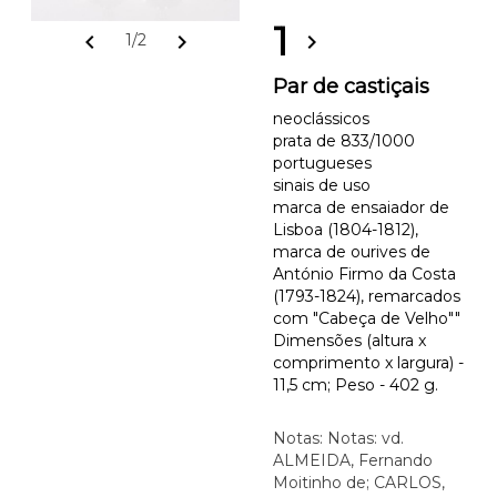
1
chevron_left
chevron_right
chevron_right
1/2
Par de castiçais
neoclássicos
prata de 833/1000
portugueses
sinais de uso
marca de ensaiador de
Lisboa (1804-1812),
marca de ourives de
António Firmo da Costa
(1793-1824), remarcados
com "Cabeça de Velho""
Dimensões (altura x
comprimento x largura) -
11,5 cm; Peso - 402 g.
Notas: Notas: vd.
ALMEIDA, Fernando
Moitinho de; CARLOS,