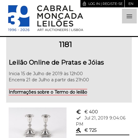
lock_open
LOG IN | REGISTE-SE
EN

1181
Leilão Online de Pratas e Jóias
Inicia 15 de Julho de 2019 às 12h00
Encerra 21 de Julho a partir das 21h00
Informações sobre o Termo do leilão
euro_symbol
€ 400
done
Jul 21, 2019 9:04:06
PM
gavel
€ 725