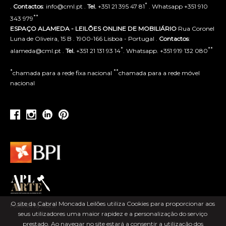
*
.
Contactos
: info@cml.pt .
Tel.
+351 21 395 47 81
. Whatsapp +351 910
**
343 979
ESPAÇO ALAMEDA - LEILÕES ONLINE DE MOBILIÁRIO
Rua Coronel
Luna de Oliveira, 15 B . 1900-166 Lisboa - Portugal .
Contactos
:
*
**
alameda@cml.pt .
Tel.
+351 21 131 93 14
. Whatsapp. +351 919 132 080
*
**
chamada para a rede fixa nacional
chamada para a rede móvel
nacional
O site da Cabral Moncada Leilões utiliza Cookies para proporcionar aos
Powered by ACLSI
seus utilizadores uma maior rapidez e a personalização do serviço
prestado. Ao navegar no site estará a consentir a utilização dos