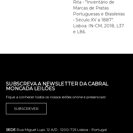
Rita - "Inventário de
Marcas de Pratas
Portuguesas e Brasileiras
- Século XV a 1887".
Lisboa: IN-CM, 2018, L37
e L86.
SUBSCREVA A NEWSLETTER DA CABRAL
MONCADA LEILÕES
Fique a conhecer todos os nossos leilões online e presenciais!
SUBSCREVER
SEDE
Rua Miguel Lupi, 12 A/D . 1200-725 Lisboa - Portugal