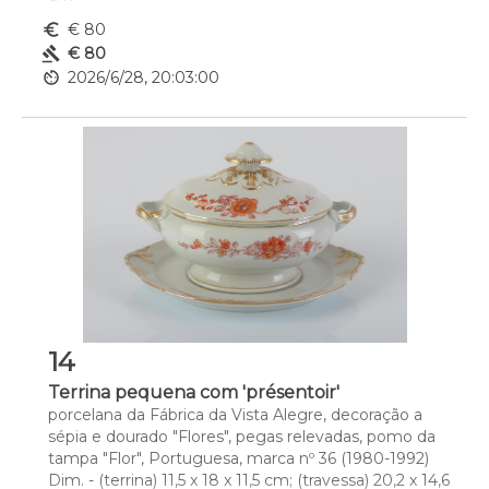
euro_symbol
€ 80
gavel
€ 80
av_timer
2026/6/28, 20:03:00
14
Terrina pequena com 'présentoir'
porcelana da Fábrica da Vista Alegre, decoração a 
sépia e dourado "Flores", pegas relevadas, pomo da 
tampa "Flor", Portuguesa, marca nº 36 (1980-1992)
Dim. - (terrina) 11,5 x 18 x 11,5 cm; (travessa) 20,2 x 14,6 