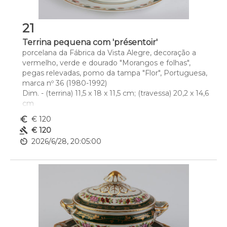
21
Terrina pequena com 'présentoir'
porcelana da Fábrica da Vista Alegre, decoração a 
vermelho, verde e dourado "Morangos e folhas", 
pegas relevadas, pomo da tampa "Flor", Portuguesa, 
marca nº 36 (1980-1992)
Dim. - (terrina) 11,5 x 18 x 11,5 cm; (travessa) 20,2 x 14,6 
cm
euro_symbol
€ 120
gavel
€ 120
av_timer
2026/6/28, 20:05:00