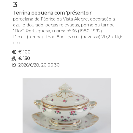
3
Terrina pequena com 'présentoir'
porcelana da Fábrica da Vista Alegre, decoração a 
azul e dourado, pegas relevadas, pomo da tampa 
"Flor", Portuguesa, marca nº 36 (1980-1992)
Dim. - (terrina) 11,5 x 18 x 11,5 cm; (travessa) 20,2 x 14,6 
cm
euro_symbol
€ 100
gavel
€ 130
av_timer
2026/6/28, 20:00:30