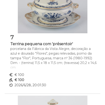
7
Terrina pequena com 'présentoir'
porcelana da Fábrica da Vista Alegre, decoração a 
azul e dourado "Flores", pegas relevadas, pomo da 
tampa "Flor", Portuguesa, marca nº 36 (1980-1992)
Dim. - (terrina) 11,5 x 18 x 11,5 cm; (travessa) 20,2 x 14,6 
cm
euro_symbol
€ 100
gavel
€ 100
av_timer
2026/6/28, 20:01:30