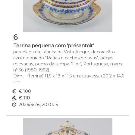
6
Terrina pequena com 'présentoir'
porcelana da Fábrica da Vista Alegre, decoração a 
azul e dourado "Parras e cachos de uvas", pegas 
relevadas, pomo da tampa "Flor", Portuguesa, marca 
nº 36 (1980-1992)
Dim. - (terrina) 11,5 x 18 x 11,5 cm; (travessa) 20,2 x 14,6 
cm
euro_symbol
€ 100
gavel
€ 110
av_timer
2026/6/28, 20:01:15