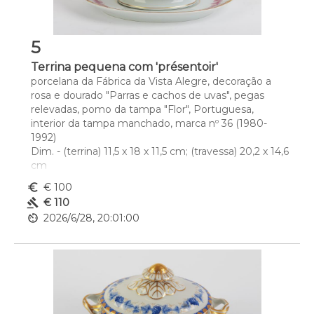
5
Terrina pequena com 'présentoir'
porcelana da Fábrica da Vista Alegre, decoração a 
rosa e dourado "Parras e cachos de uvas", pegas 
relevadas, pomo da tampa "Flor", Portuguesa, 
interior da tampa manchado, marca nº 36 (1980-
1992)
Dim. - (terrina) 11,5 x 18 x 11,5 cm; (travessa) 20,2 x 14,6 
cm
euro_symbol
€ 100
gavel
€ 110
av_timer
2026/6/28, 20:01:00