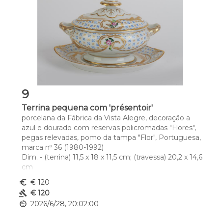
9
Terrina pequena com 'présentoir'
porcelana da Fábrica da Vista Alegre, decoração a 
azul e dourado com reservas policromadas "Flores", 
pegas relevadas, pomo da tampa "Flor", Portuguesa, 
marca nº 36 (1980-1992)
Dim. - (terrina) 11,5 x 18 x 11,5 cm; (travessa) 20,2 x 14,6 
cm
euro_symbol
€ 120
gavel
€ 120
av_timer
2026/6/28, 20:02:00