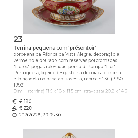
23
Terrina pequena com 'présentoir'
porcelana da Fábrica da Vista Alegre, decoração a 
vermelho e dourado com reservas policromadas 
"Flores", pegas relevadas, pomo da tampa "Flor", 
Portuguesa, ligeiro desgaste na decoração, ínfima 
esbeiçadela na base da travessa, marca nº 36 (1980-
1992)
Dim. - (terrina) 11,5 x 18 x 11,5 cm; (travessa) 20,2 x 14,6 
cm
euro_symbol
€ 180
gavel
€ 220
av_timer
2026/6/28, 20:05:30