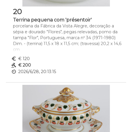
20
Terrina pequena com 'présentoir'
porcelana da Fábrica da Vista Alegre, decoração a 
sépia e dourado "Flores", pegas relevadas, pomo da 
tampa "Flor", Portuguesa, marca nº 34 (1971-1980)
Dim. - (terrina) 11,5 x 18 x 11,5 cm; (travessa) 20,2 x 14,6 
cm
euro_symbol
€ 120
gavel
€ 200
av_timer
2026/6/28, 20:13:15