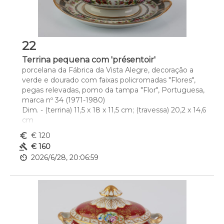
22
Terrina pequena com 'présentoir'
porcelana da Fábrica da Vista Alegre, decoração a 
verde e dourado com faixas policromadas "Flores", 
pegas relevadas, pomo da tampa "Flor", Portuguesa, 
marca nº 34 (1971-1980)
Dim. - (terrina) 11,5 x 18 x 11,5 cm; (travessa) 20,2 x 14,6 
cm
euro_symbol
€ 120
gavel
€ 160
av_timer
2026/6/28, 20:06:59