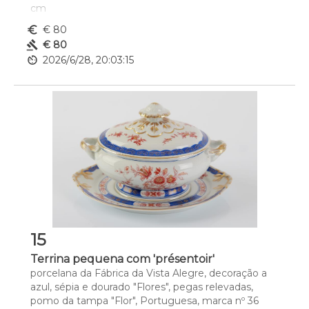
cm
euro_symbol
€ 80
gavel
€ 80
av_timer
2026/6/28, 20:03:15
15
Terrina pequena com 'présentoir'
porcelana da Fábrica da Vista Alegre, decoração a 
azul, sépia e dourado "Flores", pegas relevadas, 
pomo da tampa "Flor", Portuguesa, marca nº 36 