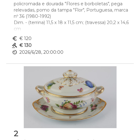
policromada e dourada "Flores e borboletas", pega 
relevadas, pomo da tampa "Flor", Portuguesa, marca 
nº 36 (1980-1992)
Dim. - (terrina) 11,5 x 18 x 11,5 cm; (travessa) 20,2 x 14,6 
cm
euro_symbol
€ 120
gavel
€ 130
av_timer
2026/6/28, 20:00:00
2