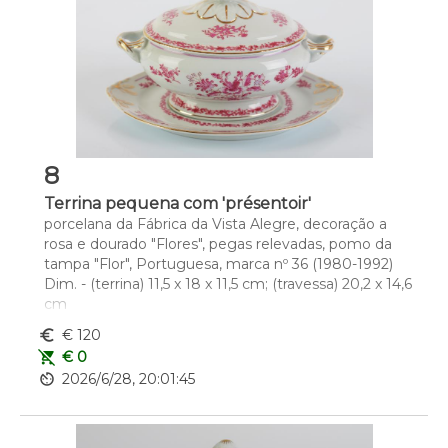
8
Terrina pequena com 'présentoir'
porcelana da Fábrica da Vista Alegre, decoração a 
rosa e dourado "Flores", pegas relevadas, pomo da 
tampa "Flor", Portuguesa, marca nº 36 (1980-1992)
Dim. - (terrina) 11,5 x 18 x 11,5 cm; (travessa) 20,2 x 14,6 
cm
euro_symbol
€ 120
remove_shopping_cart
€ 0
av_timer
2026/6/28, 20:01:45