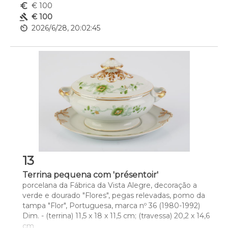
euro_symbol
€ 100
gavel
€ 100
av_timer
2026/6/28, 20:02:45
13
Terrina pequena com 'présentoir'
porcelana da Fábrica da Vista Alegre, decoração a 
verde e dourado "Flores", pegas relevadas, pomo da 
tampa "Flor", Portuguesa, marca nº 36 (1980-1992)
Dim. - (terrina) 11,5 x 18 x 11,5 cm; (travessa) 20,2 x 14,6 
cm