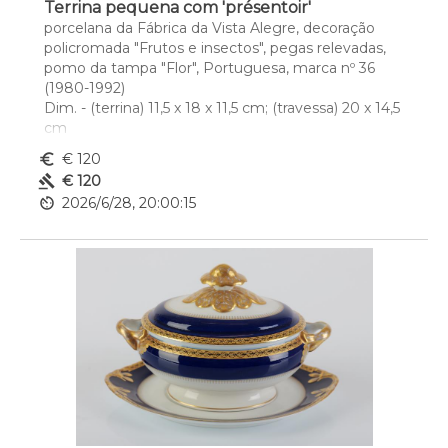
Terrina pequena com 'présentoir'
porcelana da Fábrica da Vista Alegre, decoração 
policromada "Frutos e insectos", pegas relevadas, 
pomo da tampa "Flor", Portuguesa, marca nº 36 
(1980-1992)
Dim. - (terrina) 11,5 x 18 x 11,5 cm; (travessa) 20 x 14,5 
cm
euro_symbol
€ 120
gavel
€ 120
av_timer
2026/6/28, 20:00:15