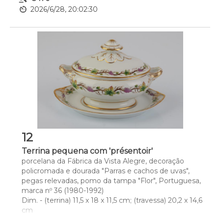
av_timer
2026/6/28, 20:02:30
12
Terrina pequena com 'présentoir'
porcelana da Fábrica da Vista Alegre, decoração 
policromada e dourada "Parras e cachos de uvas", 
pegas relevadas, pomo da tampa "Flor", Portuguesa, 
marca nº 36 (1980-1992)
Dim. - (terrina) 11,5 x 18 x 11,5 cm; (travessa) 20,2 x 14,6 
cm