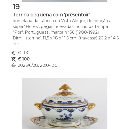
19
Terrina pequena com 'présentoir'
porcelana da Fábrica da Vista Alegre, decoração a 
sépia "Flores", pegas relevadas, pomo da tampa 
"Flor", Portuguesa, marca nº 36 (1980-1992)
Dim. - (terrina) 11,5 x 18 x 11,5 cm; (travessa) 20,2 x 14,6 
cm
euro_symbol
€ 100
remove_shopping_cart
€ 100
av_timer
2026/6/28, 20:04:30