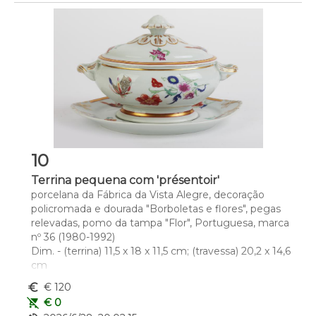
10
Terrina pequena com 'présentoir'
porcelana da Fábrica da Vista Alegre, decoração 
policromada e dourada "Borboletas e flores", pegas 
relevadas, pomo da tampa "Flor", Portuguesa, marca 
nº 36 (1980-1992)
Dim. - (terrina) 11,5 x 18 x 11,5 cm; (travessa) 20,2 x 14,6 
cm
euro_symbol
€ 120
remove_shopping_cart
€ 0