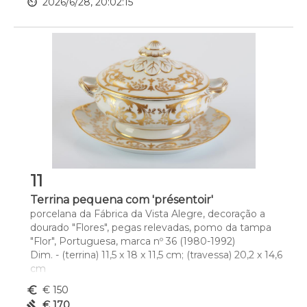
av_timer
2026/6/28, 20:02:15
11
Terrina pequena com 'présentoir'
porcelana da Fábrica da Vista Alegre, decoração a 
dourado "Flores", pegas relevadas, pomo da tampa 
"Flor", Portuguesa, marca nº 36 (1980-1992)
Dim. - (terrina) 11,5 x 18 x 11,5 cm; (travessa) 20,2 x 14,6 
cm
euro_symbol
€ 150
gavel
€ 170