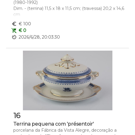
(1980-1992)
Dim. - (terrina) 11,5 x 18 x 11,5 cm; (travessa) 20,2 x 14,6 
cm
euro_symbol
€ 100
remove_shopping_cart
€ 0
av_timer
2026/6/28, 20:03:30
16
Terrina pequena com 'présentoir'
porcelana da Fábrica da Vista Alegre, decoração a 