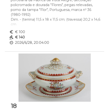
porcelana da Fábrica da Vista Alegre, decoração 
policromada e dourada "Flores", pegas relevadas, 
pomo da tampa "Flor", Portuguesa, marca nº 36 
(1980-1992)
Dim. - (terrina) 11,5 x 18 x 11,5 cm; (travessa) 20,2 x 14,6 
cm
euro_symbol
€ 100
gavel
€ 140
av_timer
2026/6/28, 20:04:00
18