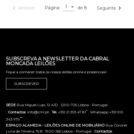
1
navigate_before
navigate_next
Página:
de 8
Anterior
Seguinte
SUBSCREVA A NEWSLETTER DA CABRAL
MONCADA LEILÕES
Fique a conhecer todos os nossos leilões online e presenciais!
SUBSCREVER
SEDE
Rua Miguel Lupi, 12 A/D . 1200-725 Lisboa - Portugal
*
.
Contactos
: info@cml.pt .
Tel.
+351 21 395 47 81
. Whatsapp +351 910
**
343 979
ESPAÇO ALAMEDA - LEILÕES ONLINE DE MOBILIÁRIO
Rua Coronel
Luna de Oliveira, 15 B . 1900-166 Lisboa - Portugal .
Contactos
: