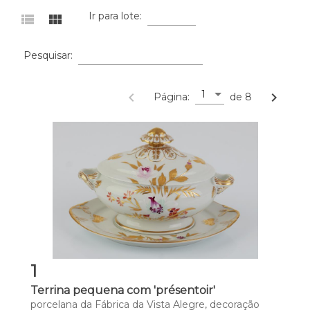
Ir para lote:
view_list
view_module
Pesquisar:
1
navigate_before
navigate_next
Página:
de 8
1
Terrina pequena com 'présentoir'
porcelana da Fábrica da Vista Alegre, decoração 