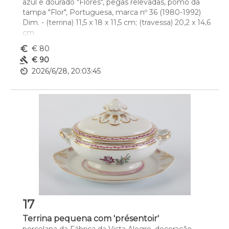
azul e dourado "Flores", pegas relevadas, pomo da 
tampa "Flor", Portuguesa, marca nº 36 (1980-1992)
Dim. - (terrina) 11,5 x 18 x 11,5 cm; (travessa) 20,2 x 14,6 
cm
euro_symbol
€ 80
gavel
€ 90
av_timer
2026/6/28, 20:03:45
17
Terrina pequena com 'présentoir'