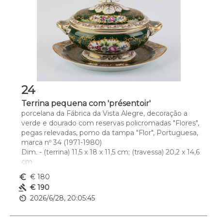
24
Terrina pequena com 'présentoir'
porcelana da Fábrica da Vista Alegre, decoração a 
verde e dourado com reservas policromadas "Flores", 
pegas relevadas, pomo da tampa "Flor", Portuguesa, 
marca nº 34 (1971-1980)
Dim. - (terrina) 11,5 x 18 x 11,5 cm; (travessa) 20,2 x 14,6 
cm
euro_symbol
€ 180
gavel
€ 190
av_timer
2026/6/28, 20:05:45