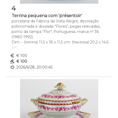
4
Terrina pequena com 'présentoir'
porcelana da Fábrica da Vista Alegre, decoração 
policromada e dourada "Flores", pegas relevadas, 
pomo da tampa "Flor", Portuguesa, marca nº 36 
(1980-1992)
Dim. - (terrina) 11,5 x 18 x 11,5 cm; (travessa) 20,2 x 14,6 
cm
euro_symbol
€ 100
gavel
€ 100
av_timer
2026/6/28, 20:00:45