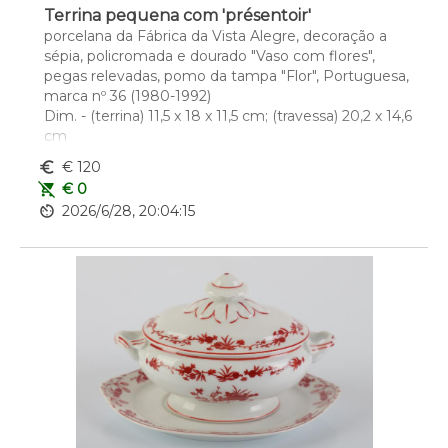
Terrina pequena com 'présentoir'
porcelana da Fábrica da Vista Alegre, decoração a 
sépia, policromada e dourado "Vaso com flores", 
pegas relevadas, pomo da tampa "Flor", Portuguesa, 
marca nº 36 (1980-1992)
Dim. - (terrina) 11,5 x 18 x 11,5 cm; (travessa) 20,2 x 14,6 
cm
euro_symbol
€ 120
remove_shopping_cart
€ 0
av_timer
2026/6/28, 20:04:15