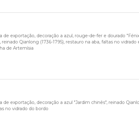
 de exportação, decoração a azul, rouge-de-fer e dourado "Fénix e
, reinado Qianlong (1736-1795), restauro na aba, faltas no vidrado
ha de Artemísia
 de exportação, decoração a azul "Jardim chinês", reinado Qianlo
tas no vidrado do bordo