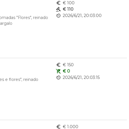
euro_symbol
€ 100
gavel
€ 110
av_timer
2026/6/21, 20:03:00
madas "Flores", reinado 
argalo
euro_symbol
€ 150
remove_shopping_cart
€ 0
av_timer
2026/6/21, 20:03:15
e flores", reinado 
euro_symbol
€ 1.000