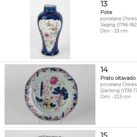
13
Pote
porcelana Chinesa
Jiaqing (1796-18
Dim. - 23 cm
14
Prato oitavado
porcelana Chines
Qianlong (1736-17
Dim. - 22,5 cm
15