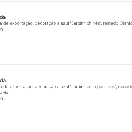
ada
 de exportação, decoração a azul "Jardim chinês", reinado Qianl
cm
ada
 de exportação, decoração a azul "Jardim com pássaros", reinado
dela
cm