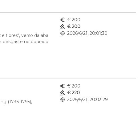
euro_symbol
€ 200
gavel
€ 200
av_timer
2026/6/21, 20:01:30
 flores", verso da aba 
 e desgaste no dourado, 
euro_symbol
€ 200
gavel
€ 220
av_timer
2026/6/21, 20:03:29
ng (1736-1795), 