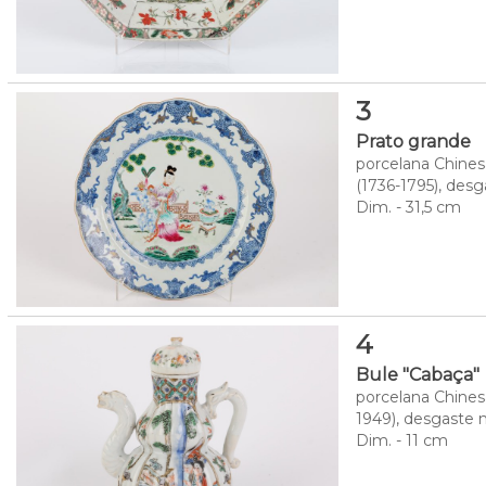
3
Prato grande
porcelana Chines
(1736-1795), des
Dim. - 31,5 cm
4
Bule "Cabaça"
porcelana Chines
1949), desgaste n
Dim. - 11 cm