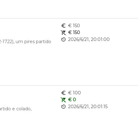
euro_symbol
€ 150
remove_shopping_cart
€ 150
av_timer
2026/6/21, 20:01:00
1722), um pires partido 
euro_symbol
€ 100
remove_shopping_cart
€ 0
av_timer
2026/6/21, 20:01:15
rtido e colado, 