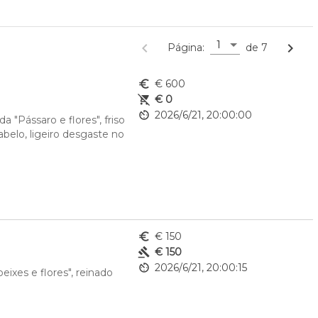
1
navigate_before
navigate_next
Página:
de 7
euro_symbol
€ 600
remove_shopping_cart
€ 0
av_timer
2026/6/21, 20:00:00
"Pássaro e flores", friso 
belo, ligeiro desgaste no 
euro_symbol
€ 150
gavel
€ 150
av_timer
2026/6/21, 20:00:15
xes e flores", reinado 