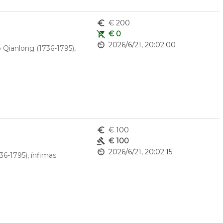
euro_symbol
€ 200
remove_shopping_cart
€ 0
av_timer
2026/6/21, 20:02:00
Qianlong (1736-1795), 
euro_symbol
€ 100
gavel
€ 100
av_timer
2026/6/21, 20:02:15
6-1795), ínfimas 