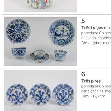
5
Três traças e tr
porcelana Chinesa
e colado, esbeiça
Dim. - (pires mai
6
Três pires
porcelana Chinesa
esbeiçadelas, ma
Dim. - 13,5 cm