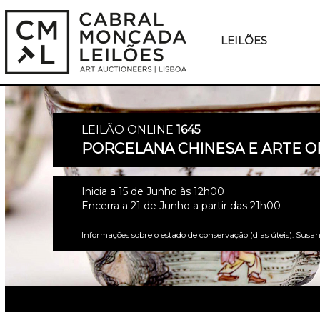
LEILÕES
LEILÃO ONLINE
1645
PORCELANA CHINESA E ARTE O
Inicia a 15 de Junho às 12h00
Encerra a 21 de Junho a partir das 21h00
Informações sobre o estado de conservação (dias úteis): Susan