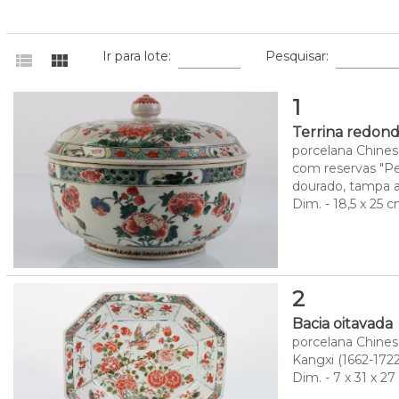
Ir para lote:
Pesquisar:
view_list
view_module
1
Terrina redon
porcelana Chinesa
com reservas "Pei
dourado, tampa 
Dim. - 18,5 x 25 
2
Bacia oitavada
porcelana Chinesa
Kangxi (1662-1722
Dim. - 7 x 31 x 2