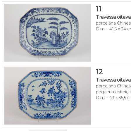
11
Travessa oitav
porcelana Chinesa
Dim. - 41,5 x 34 
12
Travessa oitav
porcelana Chinesa
pequena esbeiça
Dim. - 43 x 35,5 