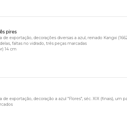
ês pires
 de exportação, decorações diversas a azul, reinado Kangxi (1662-
delas, faltas no vidrado, três peças marcadas
or) 14 cm
 de exportação, decoração a azul "Flores", séc. XIX (finais), um pa
rcados