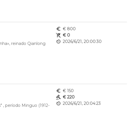
euro_symbol
€ 800
remove_shopping_cart
€ 0
av_timer
2026/6/21, 20:00:30
nha», reinado Qianlong 
euro_symbol
€ 150
gavel
€ 220
av_timer
2026/6/21, 20:04:23
" , período Minguo (1912-