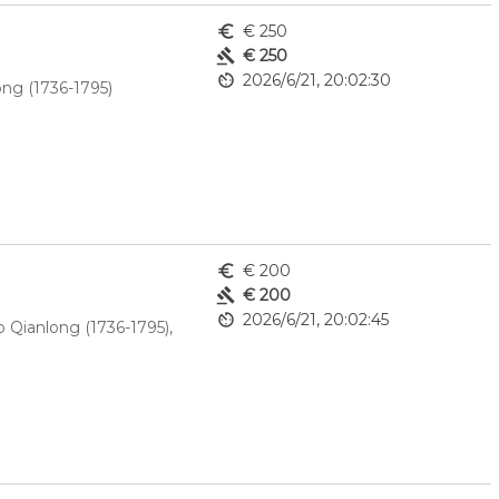
euro_symbol
€ 250
gavel
€ 250
av_timer
2026/6/21, 20:02:30
ong (1736-1795)
euro_symbol
€ 200
gavel
€ 200
av_timer
2026/6/21, 20:02:45
 Qianlong (1736-1795), 