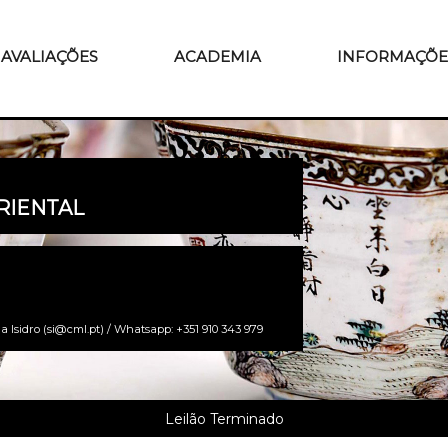
AVALIAÇÕES
ACADEMIA
INFORMAÇÕE
RIENTAL
a Isidro (si@cml.pt) / Whatsapp: +351 910 343 979
Leilão Terminado