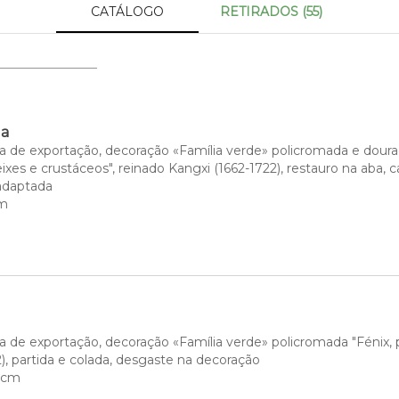
CATÁLOGO
RETIRADOS (55)
da
 de exportação, decoração «Família verde» policromada e dourada 
xes e crustáceos", reinado Kangxi (1662-1722), restauro na aba, ca
adaptada
cm
 de exportação, decoração «Família verde» policromada "Fénix, pei
), partida e colada, desgaste na decoração
7 cm